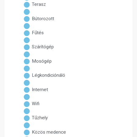
Terasz
Bútorozott
Fűtés
Szárítógép
Mosógép
Légkondiciónáló
Internet
Wifi
Tűzhely
Közös medence