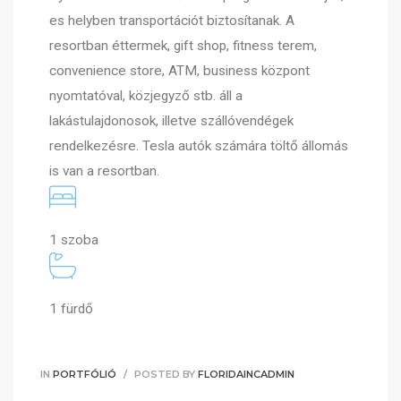
es helyben transportációt biztosítanak. A
resortban éttermek, gift shop, fitness terem,
convenience store, ATM, business központ
nyomtatóval, közjegyző stb. áll a
lakástulajdonosok, illetve szállóvendégek
rendelkezésre. Tesla autók számára töltő állomás
is van a resortban.
1 szoba
1 fürdő
IN
PORTFÓLIÓ
POSTED BY
FLORIDAINCADMIN