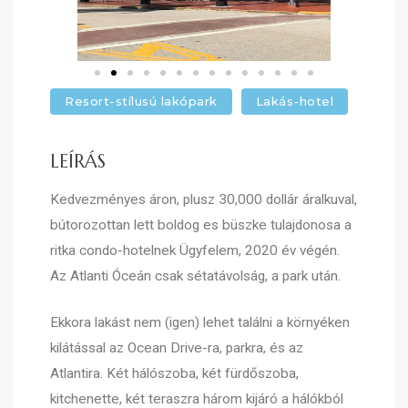
Resort-stílusú lakópark
Lakás-hotel
LEÍRÁS
Kedvezményes áron, plusz 30,000 dollár áralkuval,
bútorozottan lett boldog es büszke tulajdonosa a
ritka condo-hotelnek Ügyfelem, 2020 év végén.
Az Atlanti Óceán csak sétatávolság, a park után.
Ekkora lakást nem (igen) lehet találni a környéken
kilátással az Ocean Drive-ra, parkra, és az
Atlantira. Két hálószoba, két fürdőszoba,
kitchenette, két teraszra három kijáró a hálókból