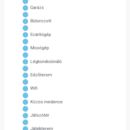
Garázs
Bútorozott
Szárítógép
Mosógép
Légkondiciónáló
Edzőterem
Wifi
Közös medence
Játszótér
Játékterem