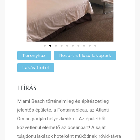
Toronyház
Resort-stílusú lakópark
Lakás-hotel
LEÍRÁS
Miami Beach történelmileg és építészetileg
jelentős épülete, a Fontainebleau, az Atlanti
Óceán partján helyezkedik el. Az épületből
közvetlenül elérhető az óceánpart! A saját
tulajdonú lakások hotelként működnek, rövid-távra