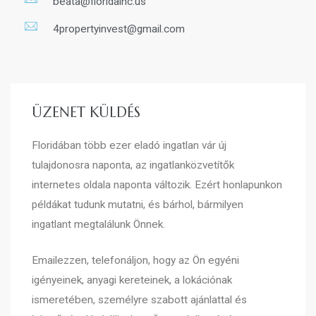
beata@floridainc.us
4propertyinvest@gmail.com
ÜZENET KÜLDÉS
Floridában több ezer eladó ingatlan vár új
tulajdonosra naponta, az ingatlanközvetítők
internetes oldala naponta változik. Ezért honlapunkon
példákat tudunk mutatni, és bárhol, bármilyen
ingatlant megtalálunk Önnek.
Emailezzen, telefonáljon, hogy az Ön egyéni
igényeinek, anyagi kereteinek, a lokációnak
ismeretében, személyre szabott ajánlattal és