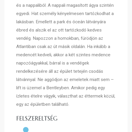
és a nappaliból. A nappali magasított ágya szintén
egyedi. Hat személy kényelmesen tartózkodhat a
lakásban. Emellett a park és óceán látványára
ébred és alszik el az ott tartózkodó kedves
vendég. Napozzon a homokban, fürödjön az
Atlantiban csak az út másik oldalán. Ha inkább a
medencét kedveli, akkor a két szintes medence
napozóágyakkal, bárral is a vendégek
rendelkezésére áll az épület tetején csodás
látvánnyal. Ne aggódjon az emeletek miatt sem –
lift is üzemel a Bentleyben. Amikor pedig egy
ízletes ételre vágyik, választhat az éttermek közül,
egy az épületben található.
FELSZERELTSÉG