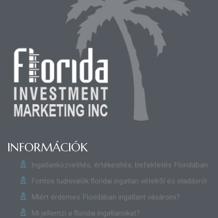
INFORMÁCIÓK
Ingatlanközvetítés, értékesítés, befektetés Floridában
Fontos tudnivalók floridai ingatlan vételről és eladásról
Miért érdemes Floridában ingatlant vásárolni?
Mi jellemzi a floridai ingatlanokat?