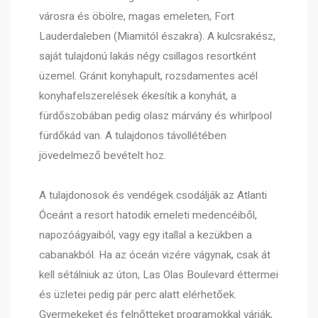
városra és öbölre, magas emeleten, Fort
Lauderdaleben (Miamitól északra). A kulcsrakész,
saját tulajdonú lakás négy csillagos resortként
üzemel. Gránit konyhapult, rozsdamentes acél
konyhafelszerelések ékesítik a konyhát, a
fürdőszobában pedig olasz márvány és whirlpool
fürdőkád van. A tulajdonos távollétében
jövedelmező bevételt hoz.
A tulajdonosok és vendégek csodálják az Atlanti
Óceánt a resort hatodik emeleti medencéiből,
napozóágyaiból, vagy egy itallal a kezükben a
cabanakból. Ha az óceán vizére vágynak, csak át
kell sétálniuk az úton, Las Olas Boulevard éttermei
és üzletei pedig pár perc alatt elérhetőek.
Gyermekeket és felnőtteket programokkal várják,