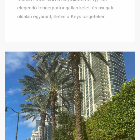
elegendő tengerparti ingatlan keleti és nyugati
oldalán egyaránt, illetve a Keys szigeteken.