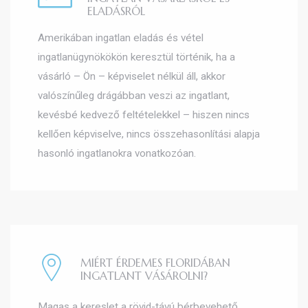
ELADÁSRÓL
Amerikában ingatlan eladás és vétel
ingatlanügynökökön keresztül történik, ha a
vásárló – Ön – képviselet nélkül áll, akkor
valószínűleg drágábban veszi az ingatlant,
kevésbé kedvező feltételekkel – hiszen nincs
kellően képviselve, nincs összehasonlítási alapja
hasonló ingatlanokra vonatkozóan.
MIÉRT ÉRDEMES FLORIDÁBAN
INGATLANT VÁSÁROLNI?
Magas a kereslet a rövid-távú bérbevehető