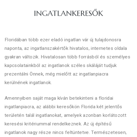
INGATLANKERESŐK​
Floridában több ezer eladó ingatlan vár új tulajdonosra
naponta, az ingatlanszakértők hivatalos, internetes oldala
gyakran változik. Hivatalosan több forrásból és személyes
kapcsolatainkból az ingatlanok széles skáláját tudjuk
prezentálni Önnek, még mielőtt az ingatlanpiacra
kerülnének ingatlanok.
Amennyiben saját maga kíván betekinteni a floridai
ingatlanpiacra, az alábbi keresőkön Florida két jelentős
területén talál ingatlanokat, amelyek azonban korlátozott
keresési kritériummal rendelkeznek. Az új építésű
ingatlanok nagy része nincs feltüntetve. Természetesen,