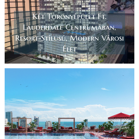
Két Toronyépület Ft.
Lauderdale Centrumában,
Resort-Stílusú, Modern Városi
Élet