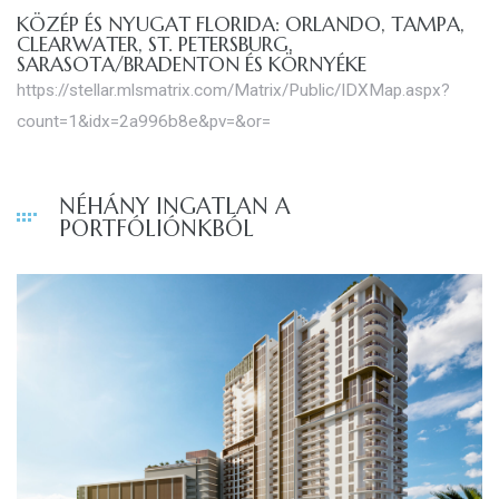
KÖZÉP ÉS NYUGAT FLORIDA: ORLANDO, TAMPA,
CLEARWATER, ST. PETERSBURG,
SARASOTA/BRADENTON ÉS KÖRNYÉKE
https://stellar.mlsmatrix.com/Matrix/Public/IDXMap.aspx?
count=1&idx=2a996b8e&pv=&or=
NÉHÁNY INGATLAN A
PORTFÓLIÓNKBÓL