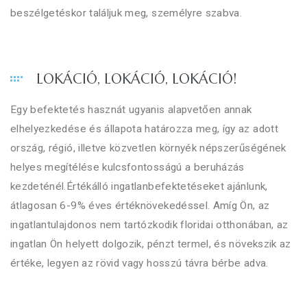
beszélgetéskor találjuk meg, személyre szabva.
LOKÁCIÓ, LOKÁCIÓ, LOKÁCIÓ!
Egy befektetés hasznát ugyanis alapvetően annak
elhelyezkedése és állapota határozza meg, így az adott
ország, régió, illetve közvetlen környék népszerűségének
helyes megítélése kulcsfontosságú a beruházás
kezdeténél.Értékálló ingatlanbefektetéseket ajánlunk,
átlagosan 6-9% éves értéknövekedéssel. Amíg Ön, az
ingatlantulajdonos nem tartózkodik floridai otthonában, az
ingatlan Ön helyett dolgozik, pénzt termel, és növekszik az
értéke, legyen az rövid vagy hosszú távra bérbe adva.