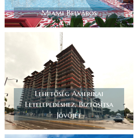
Miami Belváros
Lehetőség Amerikai
Letelepedéshez, Biztosítsa
Jövőjét