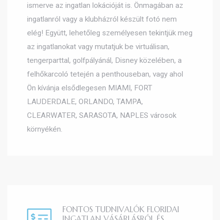
ismerve az ingatlan lokációját is. Önmagában az
ingatlanról vagy a klubházról készült fotó nem
elég! Együtt, lehetőleg személyesen tekintjük meg
az ingatlanokat vagy mutatjuk be virtuálisan,
tengerparttal, golfpályánál, Disney közelében, a
felhőkarcoló tetején a penthouseban, vagy ahol
Ön kívánja elsődlegesen MIAMI, FORT
LAUDERDALE, ORLANDO, TAMPA,
CLEARWATER, SARASOTA, NAPLES városok
környékén.
FONTOS TUDNIVALÓK FLORIDAI
INGATLAN VÁSÁRLÁSRÓL ÉS