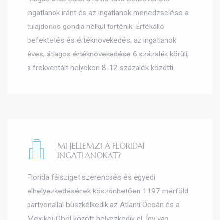
ingatlanok iránt és az ingatlanok menedzselése a
tulajdonos gondja nélkül történik. Értékálló
befektetés és értéknövekedés, az ingatlanok
éves, átlagos értéknövekedése 6 százalék körüli,
a frekventált helyeken 8-12 százalék közötti.
MI JELLEMZI A FLORIDAI
INGATLANOKAT?
Florida félsziget szerencsés és egyedi
elhelyezkedésének köszönhetően 1197 mérföld
partvonallal büszkélkedik az Atlanti Óceán és a
Mexikoi-Öböl között helyezkedik el. Így van