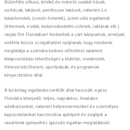
Különféle stílusú, értékű és méretű családi házak,
sorházak, lakások, penthouse lakások, valamint ú.n.
lakáshotelek, (condo-hotelek), üzleti célú ingatlanok
(éttermek, irodák, kiskereskedelmi üzletek, raktárak stb.)
várják Önt Floridában! Kedveltek a zárt lakóparkok, amelyek
sokféle közös szolgáltatást nyújtanak, hogy mindenki
megtalálja a számára kedves időtöltést valamint
kikapcsolódási lehetőséget a klubház, medencék,
fitness/edzőterem, sportpályák, és programok
kényeztetése által.
A kizárólag ingatlanközvetítők által használt, egész
Floridára kiterjedő, teljes, naprakész, hivatalos
adatbázisokat, valamint helyismeretünket és személyes
kapcsolatainkat hasznosítva ajánljunk és segítjük a
vásárlóink igényeihez igazodó ingatlan megtalálását.