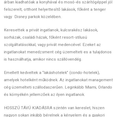
árban kiadhatóak a konyhával és mosó-és szárítógéppel jól
felszerelt, otthont helyettesítő lakások, főként a tenger
vagy Disney parkok közelében.
Keresettek a privát ingatlanok, kulcsrakész lakások,
sorházak, családi házak, főként resort-stílusú
szolgáltatásokkal, vagy privát medencével. Ezeket az
ingatlanokat menedzsment cég üzemelteti es a tulajdonos
is használhatja, amikor nincs szállóvendég.
Emellett kedveltek a “lakáshotelek” (condo-hotelek),
amelyek hotelként működnek. Az ingatlanokat management
cég üzemelteti szállodaszerűen. Leginkább Miami, Orlando
és környékén jellemzőek az ilyen ingatlanok.
HOSSZÚ TÁVÚ KIADÁSRA szintén van kereslet, hiszen
nagyon sokan inkább bérelnek a kényelem és a gyakori