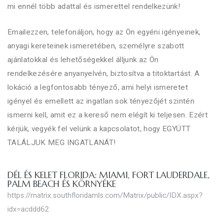
mi ennél több adattal és ismerettel rendelkezünk!
Emailezzen, telefonáljon, hogy az Ön egyéni igényeinek,
anyagi kereteinek ismeretében, személyre szabott
ajánlatokkal és lehetőségekkel álljunk az Ön
rendelkezésére anyanyelvén, biztosítva a titoktartást. A
lokáció a legfontosabb tényező, ami helyi ismeretet
igényel és emellett az ingatlan sok tényezőjét szintén
ismerni kell, amit ez a kereső nem elégít ki teljesen. Ezért
kérjük, vegyék fel velünk a kapcsolatot, hogy EGYÜTT
TALÁLJUK MEG INGATLANÁT!
DÉL ÉS KELET FLORIDA: MIAMI, FORT LAUDERDALE,
PALM BEACH ÉS KÖRNYÉKE
https://matrix.southfloridamls.com/Matrix/public/IDX.aspx?
idx=acddd62