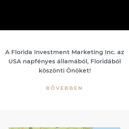
ban
A Florida Investment Marketing Inc. az
USA napfényes államából, Floridából
köszönti Önöket!
BŐVEBBEN
a