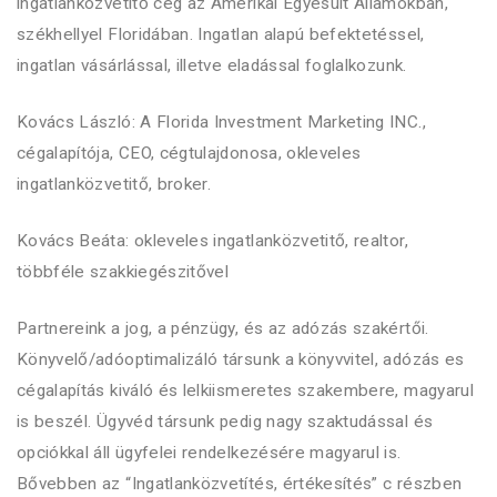
ingatlanközvetítő cég az Amerikai Egyesült Államokban,
székhellyel Floridában. Ingatlan alapú befektetéssel,
ingatlan vásárlással, illetve eladással foglalkozunk.
Kovács László: A Florida Investment Marketing INC.,
cégalapítója, CEO, cégtulajdonosa, okleveles
ingatlanközvetitő, broker.
Kovács Beáta: okleveles ingatlanközvetitő, realtor,
többféle szakkiegészitővel
Partnereink a jog, a pénzügy, és az adózás szakértői.
Könyvelő/adóoptimalizáló társunk a könyvvitel, adózás es
cégalapítás kiváló és lelkiismeretes szakembere, magyarul
is beszél. Ügyvéd társunk pedig nagy szaktudással és
opciókkal áll ügyfelei rendelkezésére magyarul is.
Bővebben az “Ingatlanközvetítés, értékesítés” c részben