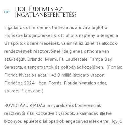
HOL ÉRDEMES AZ
INGATLANBEFEKTETÉS?
Ingatlanba ott érdemes befektetni, ahová a legtöbb
Floridába látogató érkezik, ott, ahol a napfény, a tenger, a
vízisportok szerelmeseinek, valamint az üzleti találkozók,
rendezvények résztvevőinek ideiglenes otthonra van
szükségük, Orlando, Miami, Ft. Lauderdale, Tampa Bay,
Sarasota, a tengerpartok és golfpályák közelében. (Forrás:
Florida hivatalos adat, 142.9 millió látogató utazott
Floridába 2024 –ben. Forrás: Florida hivatalos adat,
source:
fl.gov.com
)
RÖVIDTÁVÚ KIADÁS: a nyaralók és konferenciák
résztvevői által közkedvelt városok, alkalmasak, illetve
bizonyos épületek, lakóparkok engedélyezettek erre. Így jó