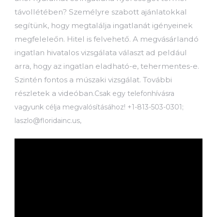
távollétében? Személyre szabott ajánlatokkal
segítünk, hogy megtalálja ingatlanát igényeinek
megfeleleőn. Hitel is felvehető. A megvásárlandó
ingatlan hivatalos vizsgálata választ ad peldául
arra, hogy az ingatlan eladható-e, tehermentes-e.
Szintén fontos a múszaki vizsgálat. További
részletek a videóban.
Csak egy telefonhívásra
vagyunk célja megvalósításához! +1-813-503-0301;
laszlo@floridainc.us,