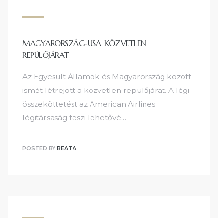
MAGYARORSZÁG-USA KÖZVETLEN
REPÜLŐJÁRAT
Az Egyesült Államok és Magyarország között
ismét létrejött a közvetlen repülőjárat. A légi
összeköttetést az American Airlines
légitársaság teszi lehetővé.…
POSTED BY
BEATA