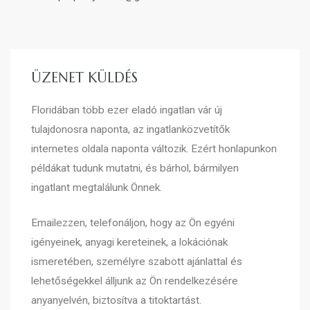
ÜZENET KÜLDÉS
Floridában több ezer eladó ingatlan vár új
tulajdonosra naponta, az ingatlanközvetítők
internetes oldala naponta változik. Ezért honlapunkon
példákat tudunk mutatni, és bárhol, bármilyen
ingatlant megtalálunk Önnek.
Emailezzen, telefonáljon, hogy az Ön egyéni
igényeinek, anyagi kereteinek, a lokációnak
ismeretében, személyre szabott ajánlattal és
lehetőségekkel álljunk az Ön rendelkezésére
anyanyelvén, biztosítva a titoktartást.