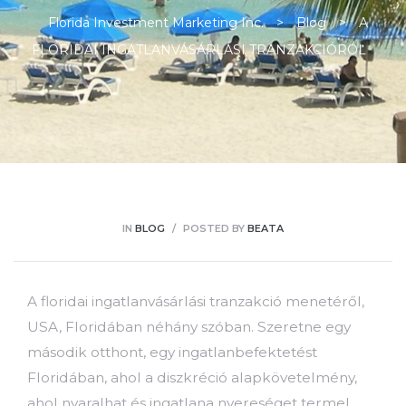
Florida Investment Marketing Inc.
>
Blog
>
A
FLORIDAI INGATLANVÁSÁRLÁSI TRANZAKCIÓRÓL
ban
IN
BLOG
POSTED BY
BEATA
A floridai ingatlanvásárlási tranzakció menetéről,
USA, Floridában néhány szóban. Szeretne egy
második otthont, egy ingatlanbefektetést
a
Floridában, ahol a diszkréció alapkövetelmény,
ahol nyaralhat és ingatlana nyereséget termel