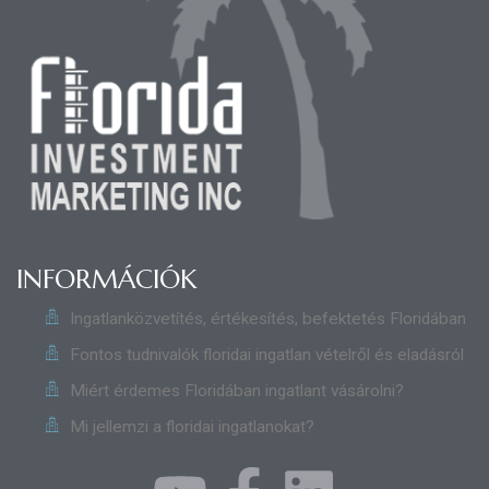
INFORMÁCIÓK
Ingatlanközvetítés, értékesítés, befektetés Floridában
Fontos tudnivalók floridai ingatlan vételről és eladásról
Miért érdemes Floridában ingatlant vásárolni?
Mi jellemzi a floridai ingatlanokat?