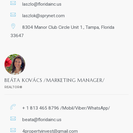
laszlo@floridainc.us
laszlok@sprynet.com
8304 Manor Club Circle Unit 1., Tampa, Florida
33647
BEÁTA KOVÁCS /MARKETING MANAGER/
REALTOR®
+ 1 813 465 8796 /Mobil/Viber/WhatsApp/
beata@floridainc.us
4propertyinvest@gmail.com