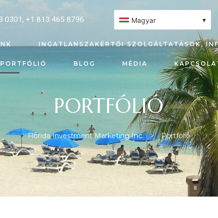
3 0301
,
+1 813 465 8796
▾
Magyar
UNK
INGATLANSZAKÉRTŐI SZOLGÁLTATÁSOK, IN
PORTFÓLIÓ
BLOG
MÉDIA
KAPCSOLA
PORTFÓLIÓ
Florida Investment Marketing Inc.
>
Portfólió