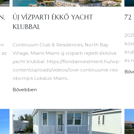
N,
ÚJ VÍZPARTI ÉKKŐ YACHT
72
KLUBBAL
2025
közö
en
Continuum Club & Residences, North Bay
klub
 az
Village, Miami Miami új vízparti rejtett ékköve
és n
yacht klubbal. https://floridainvestment.hu/wp-
content/uploads/videos/love-continuume-res-
Bőv
nbv.mp4 Lokáció Miami...
Bővebben