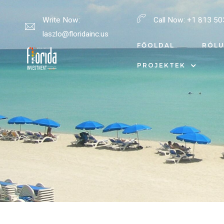
Write Now:
Call Now:
+1 813 50
laszlo@floridainc.us
rosok
FŐOLDAL
RÓL
PROJEKTEK
ciók
ai
ásról
kesítés,