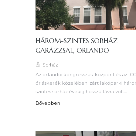
HÁROM-SZINTES SORHÁZ
GARÁZZSAL, ORLANDO
Sorház
Az orlandoi kongresszusi központ és az IC
óriáskerék közelében, zárt lakóparki hár
szintes sorház évekig hosszú távra volt...
Bővebben