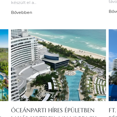
távo
készült el a...
Bőv
Bővebben
ÓCEÁNPARTI HÍRES ÉPÜLETBEN
FT