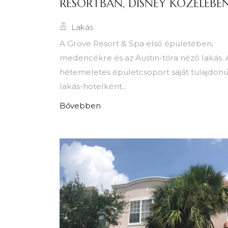
RESORTBAN, DISNEY KÖZELÉBE
Lakás
A Grove Resort & Spa első épületében,
medencékre és az Austin-tóra néző lakás. 
hétemeletes épületcsoport saját tulajdonú
lakás-hotelként...
Bővebben