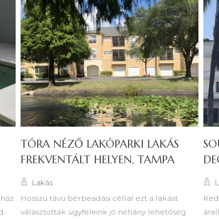
TÓRA NÉZŐ LAKÓPARKI LAKÁS
SO
FREKVENTÁLT HELYEN, TAMPA
DE
Lakás
L
rház
Hosszú távú bérbeadási céllal ezt a lakást
Ked
d-
választották ügyfeleink jó néhány lehetőség
áral