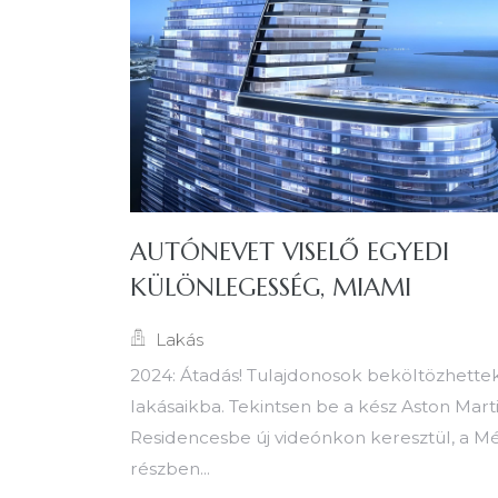
AUTÓNEVET VISELŐ EGYEDI
KÜLÖNLEGESSÉG, MIAMI
Lakás
2024: Átadás! Tulajdonosok beköltözhette
lakásaikba. Tekintsen be a kész Aston Mart
Residencesbe új videónkon keresztül, a M
részben...