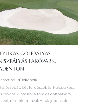
-LYUKAS GOLFPÁLYÁS,
NISZPÁLYÁS LAKÓPARK,
ADENTON
esort-stílusú lakópark
hálószobás, két fürdőszobás, kulcsrakész
s csodás kilátással a tóra és golfpályára,
sszal, tárolókamrával. A tulajdonosok