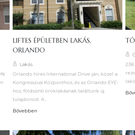
LIFTES ÉPÜLETBEN LAKÁS,
TÓ
ORLANDO
C
Lakás
238.
rezi
ON
Orlando híres International Drive-ján, közel a
lakó
om
Kongresszusi Központhoz, és az Orlando EYE-
hoz, földszinti öröklakásnak találtunk új
Bőv
tulajdonost. A...
Bővebben