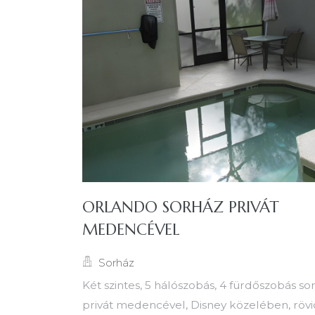
ORLANDO SORHÁZ PRIVÁT
MEDENCÉVEL
Sorház
Két szintes, 5 hálószobás, 4 fürdőszobás so
privát medencével, Disney közelében, rövi