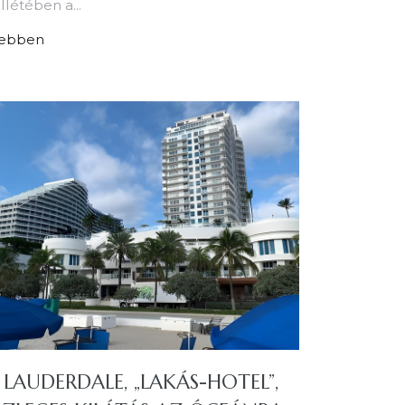
llétében a...
ebben
. LAUDERDALE, „LAKÁS-HOTEL”,