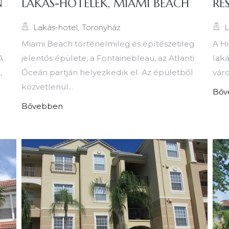
N
LAKÁS-HOTELEK, MIAMI BEACH
RÉ
Lakás-hotel
,
Toronyház
L
Miami Beach történelmileg és építészetileg
A Hi
A
jelentős épülete, a Fontainebleau, az Atlanti
laká
,
Óceán partján helyezkedik el. Az épületből
váro
közvetlenül...
Bőv
Bővebben