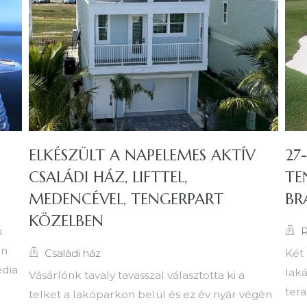
ELKÉSZÜLT A NAPELEMES AKTÍV
27
CSALÁDI HÁZ, LIFTTEL,
TE
MEDENCÉVEL, TENGERPART
BR
KÖZELBEN
R
k
in
Családi ház
Két 
édia
laká
Vásárlónk tavaly tavasszal választotta ki a
tera
telket a lakóparkon belül és ez év nyár végén