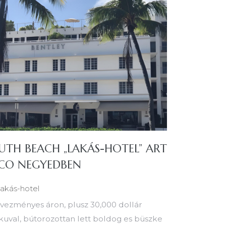
UTH BEACH „LAKÁS-HOTEL” ART
CO NEGYEDBEN
akás-hotel
vezményes áron, plusz 30,000 dollár
kuval, bútorozottan lett boldog es büszke