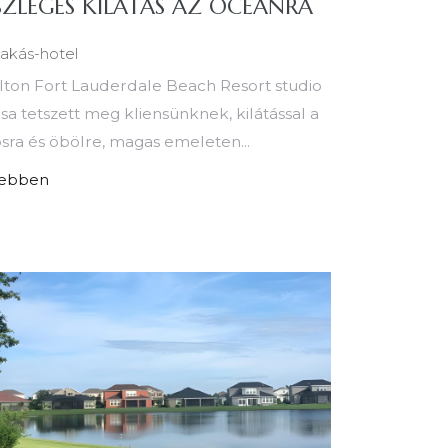
SZLEGES KILÁTÁS AZ ÓCEÁNRA
akás-hotel
lton Fort Lauderdale Beach Resort studio
sa tetszett meg kliensünknek, kilátással a
sra és öbölre, magas emeleten...
ebben