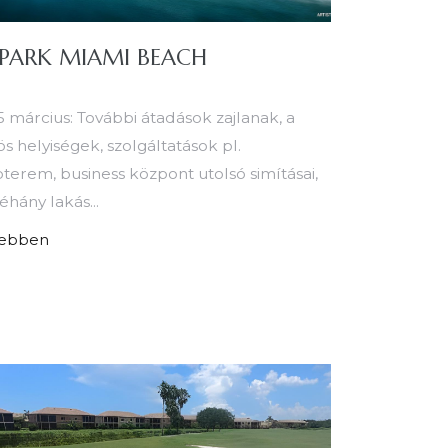
 PARK MIAMI BEACH
 március: További átadások zajlanak, a
s helyiségek, szolgáltatások pl.
terem, business központ utolsó simításai,
éhány lakás...
ebben