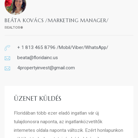
BEÁTA KOVÁCS /MARKETING MANAGER/
REALTOR®
+ 1 813 465 8796 /Mobil/Viber/WhatsApp/
beata@floridainc.us
4propertyinvest@gmail.com
ÜZENET KÜLDÉS
Floridában több ezer eladó ingatlan vár új
tulajdonosra naponta, az ingatlanközvetítők
internetes oldala naponta változik. Ezért honlapunkon