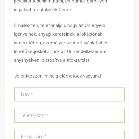
példákat tudunk mutatni, és bárhol, bármilyen
ingatlant megtalálunk Önnek.
Emailezzen, telefonáljon, hogy az Ön egyéni
igényeinek, anyagi kereteinek, a lokációnak
ismeretében, személyre szabott ajánlattal és
lehetőségekkel álljunk az Ön rendelkezésére
anyanyelvén, biztosítva a titoktartást.
Jelentkezzen, mindig elérhetőek vagyunk!