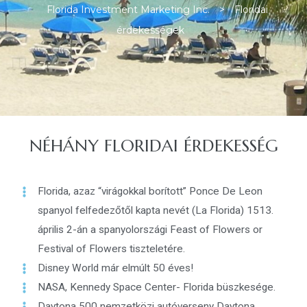
Florida Investment Marketing Inc.
>
Floridai
érdekességek
ban
NÉHÁNY FLORIDAI ÉRDEKESSÉG
Florida, azaz “virágokkal borított” Ponce De Leon
spanyol felfedezőtől kapta nevét (La Florida) 1513.
április 2-án a spanyolországi Feast of Flowers or
Festival of Flowers tiszteletére.
Disney World már elmúlt 50 éves!
a
NASA, Kennedy Space Center- Florida büszkesége.
Daytona 500 nemzetközi autóverseny Daytona