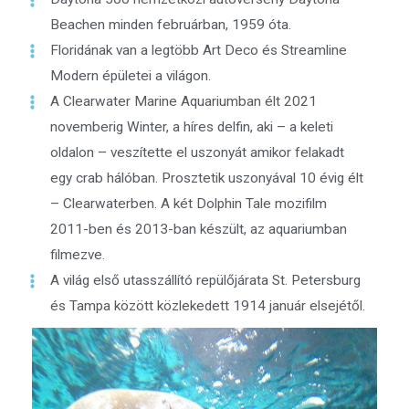
Beachen minden februárban, 1959 óta.
Floridának van a legtöbb Art Deco és Streamline
Modern épületei a világon.
A Clearwater Marine Aquariumban élt 2021
novemberig Winter, a híres delfin, aki – a keleti
oldalon – veszítette el uszonyát amikor felakadt
egy crab hálóban. Prosztetik uszonyával 10 évig élt
– Clearwaterben. A két Dolphin Tale mozifilm
2011-ben és 2013-ban készült, az aquariumban
filmezve.
A világ első utasszállító repülőjárata St. Petersburg
és Tampa között közlekedett 1914 január elsejétől.​