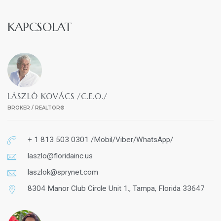
KAPCSOLAT
LÁSZLÓ KOVÁCS /C.E.O./
BROKER / REALTOR®
+ 1 813 503 0301 /Mobil/Viber/WhatsApp/
laszlo@floridainc.us
laszlok@sprynet.com
8304 Manor Club Circle Unit 1., Tampa, Florida 33647