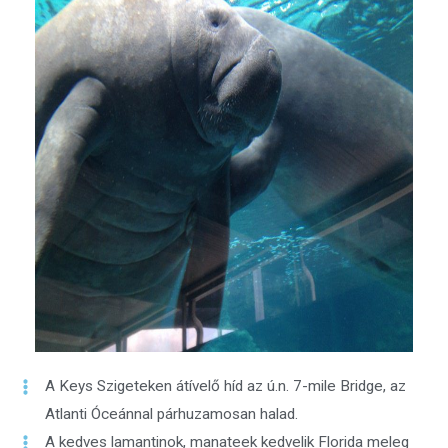
A Keys Szigeteken átívelő híd az ú.n. 7-mile Bridge, az
Atlanti Óceánnal párhuzamosan halad.
A kedves lamantinok, manateek kedvelik Florida meleg