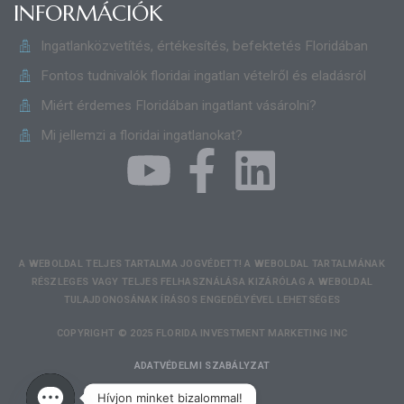
INFORMÁCIÓK
Ingatlanközvetítés, értékesítés, befektetés Floridában
Fontos tudnivalók floridai ingatlan vételről és eladásról
Miért érdemes Floridában ingatlant vásárolni?
Mi jellemzi a floridai ingatlanokat?
A WEBOLDAL TELJES TARTALMA JOGVÉDETT! A WEBOLDAL TARTALMÁNAK
RÉSZLEGES VAGY TELJES FELHASZNÁLÁSA KIZÁRÓLAG A WEBOLDAL
TULAJDONOSÁNAK ÍRÁSOS ENGEDÉLYÉVEL LEHETSÉGES
COPYRIGHT © 2025 FLORIDA INVESTMENT MARKETING INC
ADATVÉDELMI SZABÁLYZAT
Hívjon minket bizalommal!