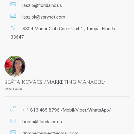
laszlo@floridainc.us
laszlok@sprynet.com
8304 Manor Club Circle Unit 1., Tampa, Florida
33647
BEÁTA KOVÁCS /MARKETING MANAGER/
REALTOR®
+ 1 813 465 8796 /Mobil/Viber/WhatsApp/
beata@floridainc.us
4propertyinvest@gmail.com