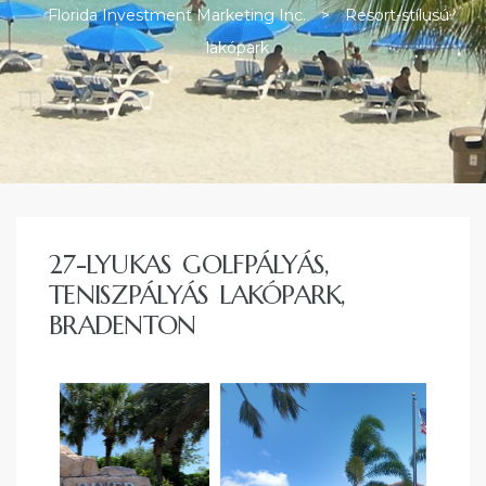
Florida Investment Marketing Inc.
>
Resort-stílusú
lakópark
ban
27-LYUKAS GOLFPÁLYÁS,
TENISZPÁLYÁS LAKÓPARK,
BRADENTON
a