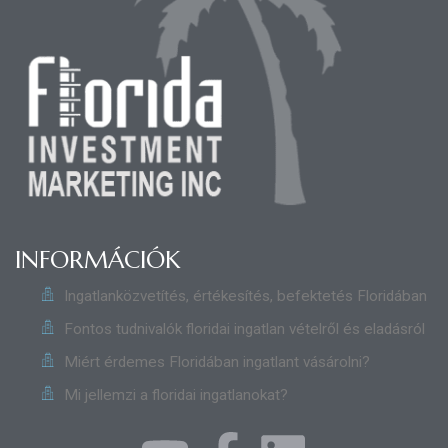
INFORMÁCIÓK
Ingatlanközvetítés, értékesítés, befektetés Floridában
Fontos tudnivalók floridai ingatlan vételről és eladásról
Miért érdemes Floridában ingatlant vásárolni?
Mi jellemzi a floridai ingatlanokat?