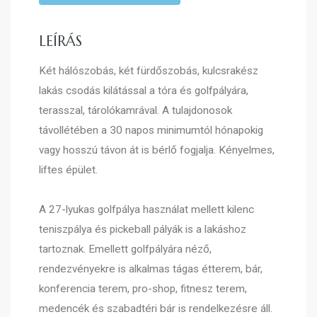
LEÍRÁS
Két hálószobás, két fürdőszobás, kulcsrakész
lakás csodás kilátással a tóra és golfpályára,
terasszal, tárolókamrával. A tulajdonosok
távollétében a 30 napos minimumtól hónapokig
vagy hosszú távon át is bérlő fogjalja. Kényelmes,
liftes épület.
A 27-lyukas golfpálya használat mellett kilenc
teniszpálya és pickeball pályák is a lakáshoz
tartoznak. Emellett golfpályára néző,
rendezvényekre is alkalmas tágas étterem, bár,
konferencia terem, pro-shop, fitnesz terem,
medencék és szabadtéri bár is rendelkezésre áll.