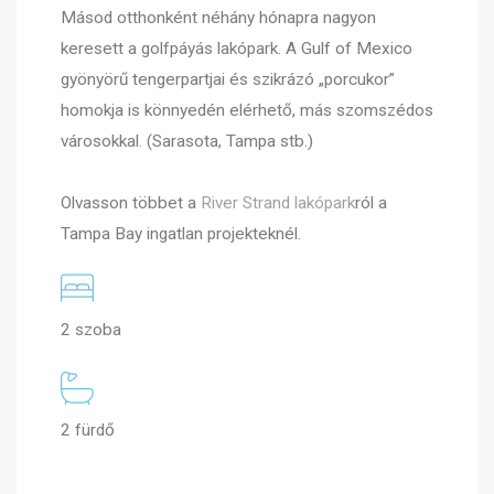
Másod otthonként néhány hónapra nagyon
keresett a golfpáyás lakópark. A Gulf of Mexico
gyönyörű tengerpartjai és szikrázó „porcukor”
homokja is könnyedén elérhető, más szomszédos
városokkal. (Sarasota, Tampa stb.)
Olvasson többet a
River Strand lakópark
ról a
Tampa Bay ingatlan projekteknél.
2 szoba
2 fürdő