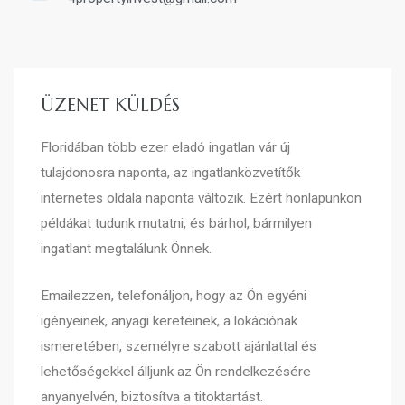
ÜZENET KÜLDÉS
Floridában több ezer eladó ingatlan vár új
tulajdonosra naponta, az ingatlanközvetítők
internetes oldala naponta változik. Ezért honlapunkon
példákat tudunk mutatni, és bárhol, bármilyen
ingatlant megtalálunk Önnek.
Emailezzen, telefonáljon, hogy az Ön egyéni
igényeinek, anyagi kereteinek, a lokációnak
ismeretében, személyre szabott ajánlattal és
lehetőségekkel álljunk az Ön rendelkezésére
anyanyelvén, biztosítva a titoktartást.