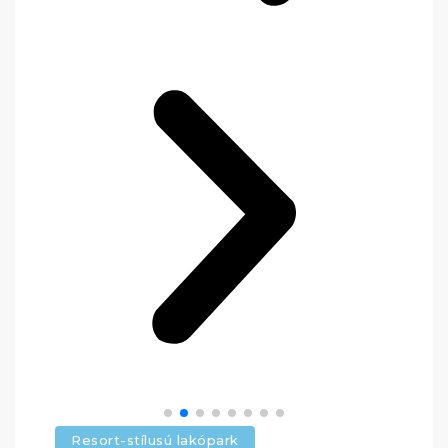
Resort-stílusú lakópark