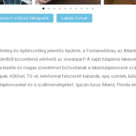
esort-stílusú lakópark
Lakás-hotel
mileg és építészetileg jelentős épülete, a Fontainebleau, az Atlant
ületből közvetlenül elérhető az óceánpart! A saját tulajdonú lakáso
a kiadók és magas jövedelmet biztosítanak a lakástulajdonosok szá
k, hűtővel, TV-el, telefonnal felszerelt kabanák, spa, üzletek, kül
lajdonosokat és a szállóvendégeket. Igazán luxus Miami, Florida éle