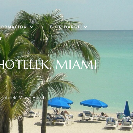
FORMÁCIÓK
FLORIDÁRÓL
T
HOTELEK, MIAMI
s-hotelek, Miami Beach