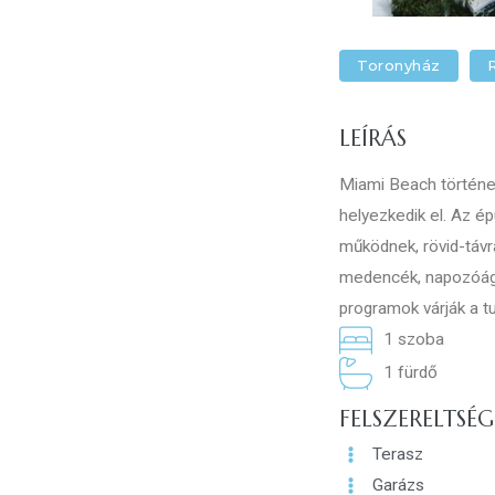
Toronyház
R
LEÍRÁS
Miami Beach történel
helyezkedik el. Az ép
működnek, rövid-távr
medencék, napozóágya
programok várják a tu
1 szoba
1 fürdő
FELSZERELTSÉG
Terasz
Garázs