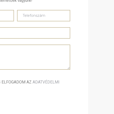
lérhetőek vagyunk!
S ELFOGADOM AZ
ADATVÉDELMI