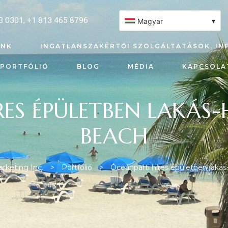
3 0301
,
+1 813 465 8796
▾
Magyar
UNK
INGATLANSZAKÉRTŐI SZOLGÁLTATÁSOK, IN
PORTFÓLIÓ
BLOG
MÉDIA
KAPCSOLA
RES ÉPÜLETBEN LAKÁS-
BEACH
rketing Inc.
>
Portfólió
>
Óceánparti híres épületben laká