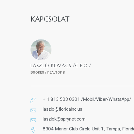
KAPCSOLAT
LÁSZLÓ KOVÁCS /C.E.O./
BROKER / REALTOR®
+ 1 813 503 0301 /Mobil/Viber/WhatsApp/
laszlo@floridainc.us
laszlok@sprynet.com
8304 Manor Club Circle Unit 1., Tampa, Flori