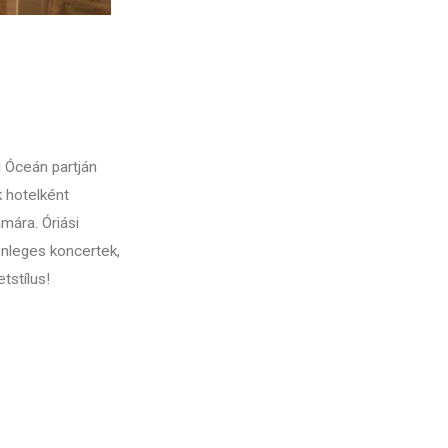
i Óceán partján
k hotelként
mára. Óriási
önleges koncertek,
tstílus!