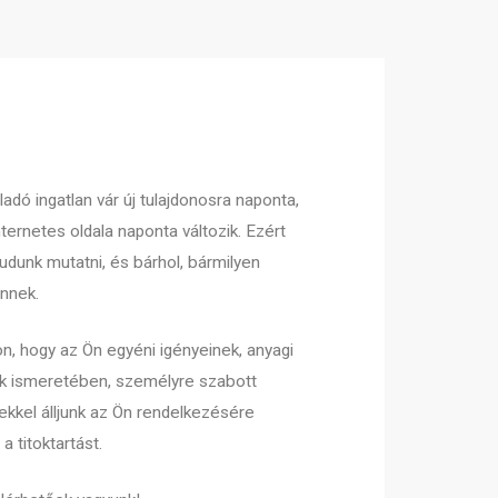
adó ingatlan vár új tulajdonosra naponta,
nternetes oldala naponta változik. Ezért
udunk mutatni, és bárhol, bármilyen
Önnek.
on, hogy az Ön egyéni igényeinek, anyagi
ak ismeretében, személyre szabott
gekkel álljunk az Ön rendelkezésére
a titoktartást.