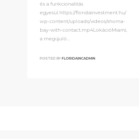
és a funkcionalitás
egyesül.https://floridainvestment.hu/
wp-content/uploads/videos/shoma-
bay-with-contact.mp4LokációMiami,
a megújuló…
POSTED BY
FLORIDAINCADMIN