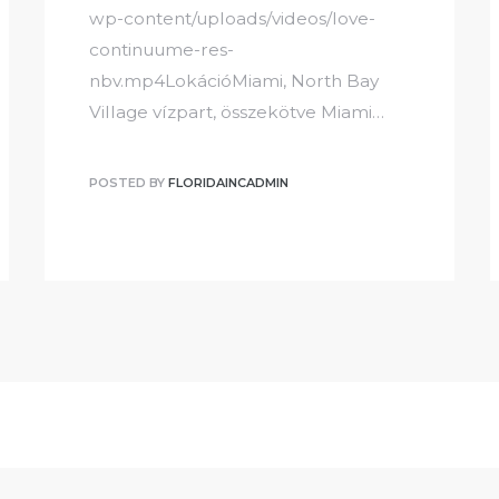
wp-content/uploads/videos/love-
continuume-res-
nbv.mp4LokációMiami, North Bay
Village vízpart, összekötve Miami…
POSTED BY
FLORIDAINCADMIN