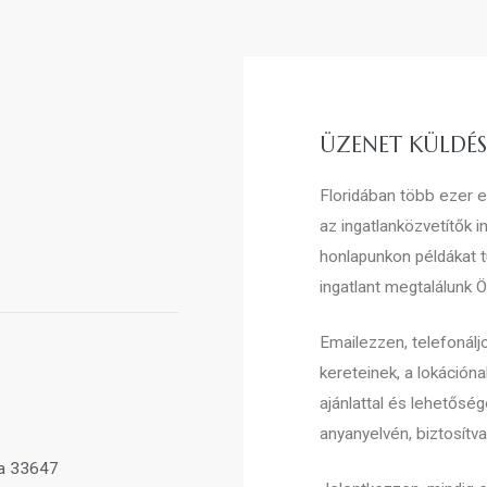
ÜZENET KÜLDÉS
Floridában több ezer el
az ingatlanközvetítők i
honlapunkon példákat t
ingatlant megtalálunk 
Emailezzen, telefonálj
kereteinek, a lokáción
ajánlattal és lehetősé
anyanyelvén, biztosítva 
da 33647