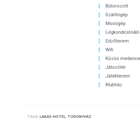
Bútorozott
Szárítógép
Mosógép
Légkondiciónáló
Edzőterem
Wifi
Közös medenc
Játszótér
Játékterem
Klubház
TAGS:
LAKÁS-HOTEL
,
TORONYHÁZ