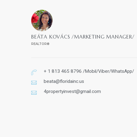
BEÁTA KOVÁCS /MARKETING MANAGER/
REALTOR®
+ 1 813 465 8796 /Mobil/Viber/WhatsApp/
beata@floridainc.us
4propertyinvest@gmail.com