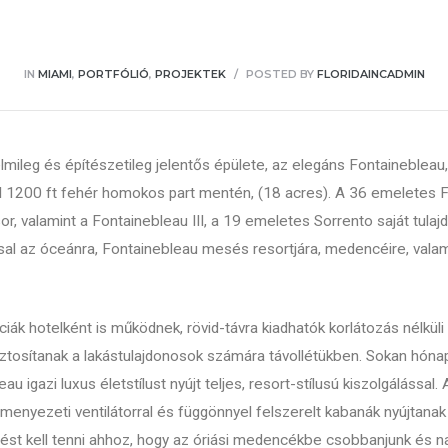
IN
MIAMI
,
PORTFÓLIÓ
,
PROJEKTEK
POSTED BY
FLORIDAINCADMIN
mileg és építészetileg jelentős épülete, az elegáns Fontainebleau,
el 1200 ft fehér homokos part mentén, (18 acres). A 36 emeletes F
r, valamint a Fontainebleau III, a 19 emeletes Sorrento saját tulaj
tással az óceánra, Fontainebleau mesés resortjára, medencéire, vala
ciák hotelként is működnek, rövid-távra kiadhatók korlátozás nélkül
tosítanak a lakástulajdonosok számára távollétükben. Sokan hónapo
u igazi luxus életstílust nyújt teljes, resort-stílusú kiszolgálással.
menyezeti ventilátorral és függönnyel felszerelt kabanák nyújtanak 
pést kell tenni ahhoz, hogy az óriási medencékbe csobbanjunk és