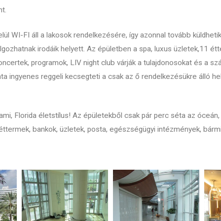
t.
lül WI-FI áll a lakosok rendelkezésére, így azonnal tovább küldhetik
gozhatnak irodáik helyett. Az épületben a spa, luxus üzletek,11 ét
oncertek, programok, LIV night club várják a tulajdonosokat és a sz
ta ingyenes reggeli kecsegteti a csak az ő rendelkezésükre álló h
ami, Florida életstílus! Az épületekből csak pár perc séta az óceán, 
ttermek, bankok, üzletek, posta, egészségügyi intézmények, bármi