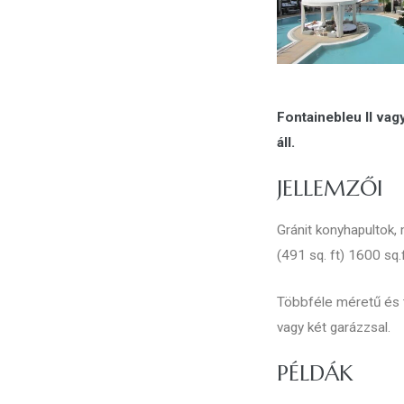
Fontainebleu II vag
áll.
JELLEMZŐI
Gránit konyhapultok,
(491 sq. ft) 1600 sq.f
Többféle méretű és t
vagy két garázzsal.
PÉLDÁK