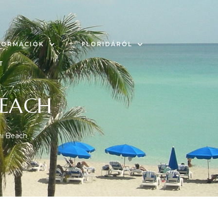
FORMÁCIÓK
FLORIDÁRÓL
T
BEACH
mi Beach