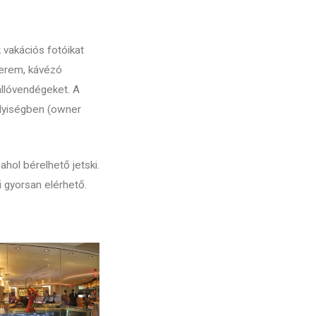
 vakációs fotóikat
terem, kávézó
állóvendégeket. A
elyiségben (owner
ahol bérelhető jetski.
 gyorsan elérhető.