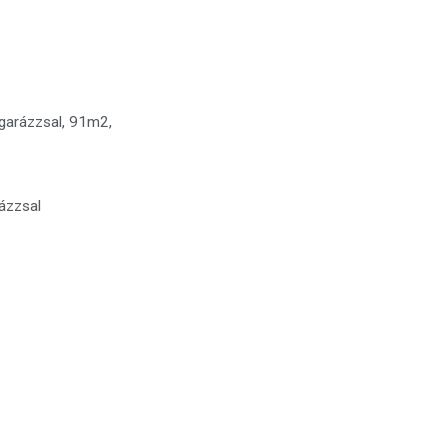
 garázzsal, 91m2,
rázzsal