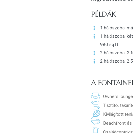
PÉLDÁK
1 hálószoba, más
1 hálószoba, két
980 sq.ft
2 hálószoba, 3 
2 hálószoba, 2.5
A FONTAINE
Owners lounge
Tisztító, takar
Kivilágított ten
Beachfront és 
Családcentrikus