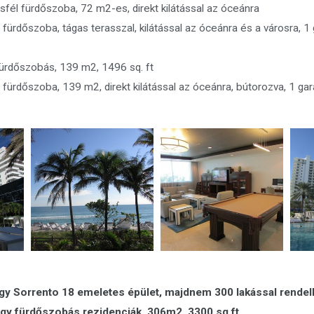
fél fürdőszoba, 72 m2-es, direkt kilátással az óceánra
 fürdőszoba, tágas terasszal, kilátással az óceánra és a városra, 1
fürdőszobás, 139 m2, 1496 sq. ft
 fürdőszoba, 139 m2, direkt kilátással az óceánra, bútorozva, 1 ga
vagy Sorrento 18 emeletes épület, majdnem 300 lakással rendel
gy fürdőszobás rezidenciák, 306m2, 3300 sq.ft.