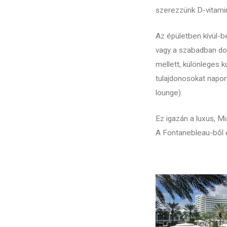
szerezzünk D-vitamin
Az épületben kívül-be
vagy a szabadban dol
mellett, különleges k
tulajdonosokat napon
lounge).
Ez igazán a luxus, Mi
A Fontanebleau-ből é