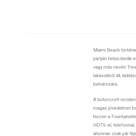
ban
Miami Beach történel
partján helyezkedik 
vagy más nevén Treso
lakásokból áll, kilá
belvárosára.
A bútorozott reziden
magas jövedelmet biz
hiszen a Fountaineblea
a
HDTV-el, telefonnal, 
ahonnan csak pár lé