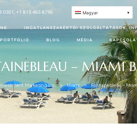
3 0301
,
+1 813 465 8796
▾
Magyar
UNK
INGATLANSZAKÉRTŐI SZOLGÁLTATÁSOK, IN
PORTFÓLIÓ
BLOG
MÉDIA
KAPCSOLA
AINEBLEAU – MIAMI 
 Investment Marketing Inc.
>
Miami
>
Fontainebleau – Mia