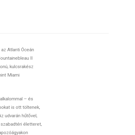
 az Atlanti Óceán
ountainebleau II
donú, kulcsrakész
mint Miami
i alkalommal – és
kat is ott töltenek,
 Az udvarán hűtővel,
szabadtéri életteret,
 napozóágyakon