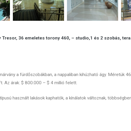
y Tresor, 36 emeletes torony 460, – studio,1 és 2 szobás, ter
 márvány a fürdőszobákban, a nappaliban kihúzható ágy. Méretük 4
t. Az árak: $ 800.000 – $ 4 millió felett.
ípusú használt lakások kaphatók, a kínálatok változnak, többségbe