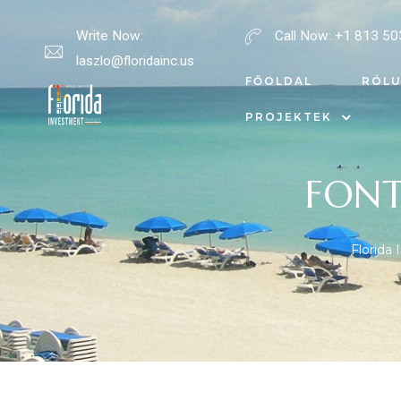
Write Now:
Call Now:
+1 813 50
laszlo@floridainc.us
rosok
FŐOLDAL
RÓL
PROJEKTEK
ciók
ai
ásról
FONT
Florida
kesítés,