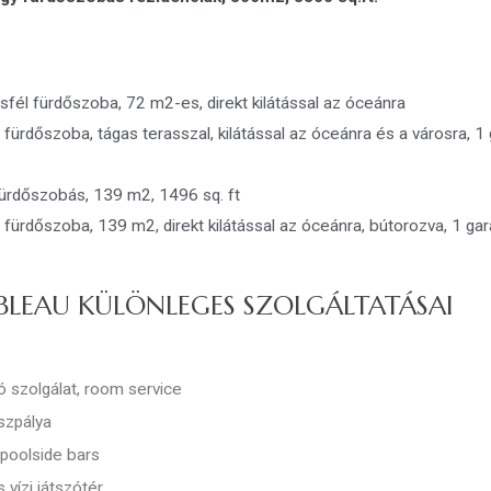
fél fürdőszoba, 72 m2-es, direkt kilátással az óceánra
 fürdőszoba, tágas terasszal, kilátással az óceánra és a városra, 1
fürdőszobás, 139 m2, 1496 sq. ft
 fürdőszoba, 139 m2, direkt kilátással az óceánra, bútorozva, 1 ga
BLEAU KÜLÖNLEGES SZOLGÁLTATÁSAI
ító szolgálat, room service
iszpálya
poolside bars
 vízi játszótér