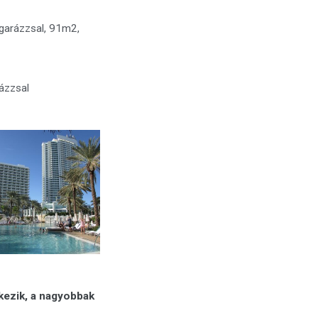
 garázzsal, 91m2,
rázzsal
kezik, a nagyobbak