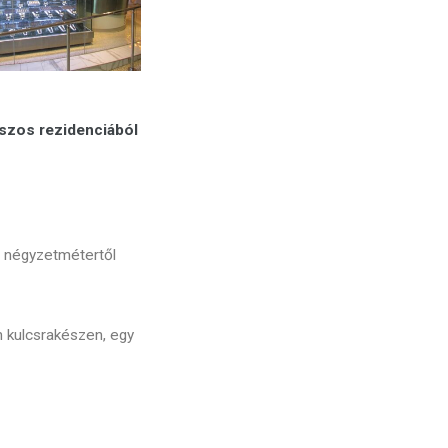
aszos rezidenciából
6 négyzetmétertől
n kulcsrakészen, egy