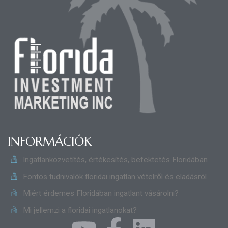
INFORMÁCIÓK
Ingatlanközvetítés, értékesítés, befektetés Floridában
Fontos tudnivalók floridai ingatlan vételről és eladásról
Miért érdemes Floridában ingatlant vásárolni?
Mi jellemzi a floridai ingatlanokat?