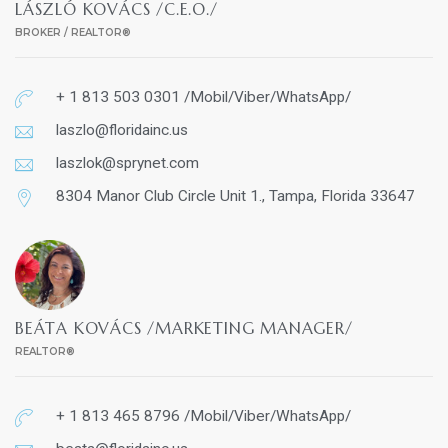
LÁSZLÓ KOVÁCS /C.E.O./
BROKER / REALTOR®
+ 1 813 503 0301 /Mobil/Viber/WhatsApp/
laszlo@floridainc.us
laszlok@sprynet.com
8304 Manor Club Circle Unit 1., Tampa, Florida 33647
BEÁTA KOVÁCS /MARKETING MANAGER/
REALTOR®
+ 1 813 465 8796 /Mobil/Viber/WhatsApp/