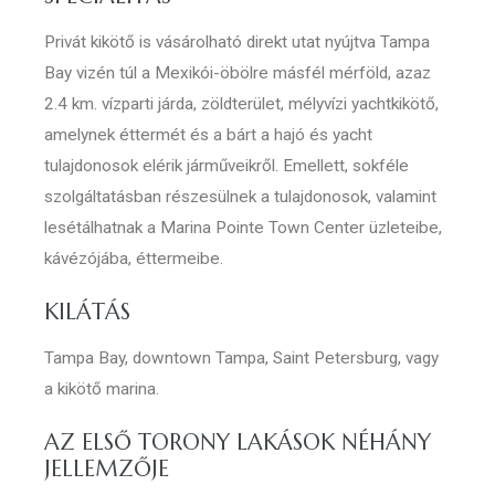
Privát kikötő is vásárolható direkt utat nyújtva Tampa
Bay vizén túl a Mexikói-öbölre másfél mérföld, azaz
2.4 km. vízparti járda, zöldterület, mélyvízi yachtkikötő,
amelynek éttermét és a bárt a hajó és yacht
tulajdonosok elérik járműveikről. Emellett, sokféle
szolgáltatásban részesülnek a tulajdonosok, valamint
lesétálhatnak a Marina Pointe Town Center üzleteibe,
kávézójába, éttermeibe.
KILÁTÁS
Tampa Bay, downtown Tampa, Saint Petersburg, vagy
a kikötő marina.
AZ ELSŐ TORONY LAKÁSOK NÉHÁNY
JELLEMZŐJE