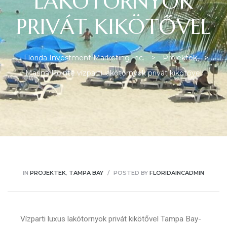
LAKÓTORNYOK
PRIVÁT KIKÖTŐVEL
Florida Investment Marketing Inc.
>
Projektek
>
ban
Marina Pointe vízparti lakótornyok privát kikötővel
IN
PROJEKTEK
,
TAMPA BAY
POSTED BY
FLORIDAINCADMIN
a
Vízparti luxus lakótornyok privát kikötővel Tampa Bay-