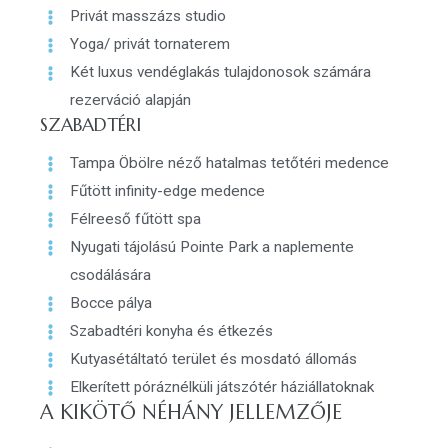
Privát masszázs studio
Yoga/ privát tornaterem
Két luxus vendéglakás tulajdonosok számára
rezerváció alapján
SZABADTÉRI
Tampa Öbölre néző hatalmas tetőtéri medence
Fűtött infinity-edge medence
Félreeső fűtött spa
Nyugati tájolású Pointe Park a naplemente
csodálására
Bocce pálya
Szabadtéri konyha és étkezés
Kutyasétáltató terület és mosdató állomás
Elkerített póráznélküli játszótér háziállatoknak
A KIKÖTŐ NÉHÁNY JELLEMZŐJE