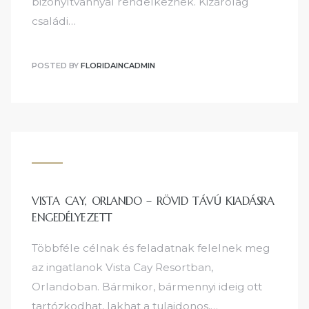
bizonyítvánnyal rendelkeznek. Kizárólag
családi…
POSTED BY
FLORIDAINCADMIN
VISTA CAY, ORLANDO – RÖVID TÁVÚ KIADÁSRA
ENGEDÉLYEZETT
Többféle célnak és feladatnak felelnek meg
az ingatlanok Vista Cay Resortban,
Orlandoban. Bármikor, bármennyi ideig ott
tartózkodhat, lakhat a tulajdonos,…