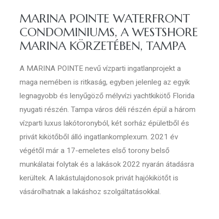
MARINA POINTE WATERFRONT
CONDOMINIUMS, A WESTSHORE
MARINA KÖRZETÉBEN, TAMPA
A MARINA POINTE nevű vízparti ingatlanprojekt a
maga nemében is ritkaság, egyben jelenleg az egyik
legnagyobb és lenyűgöző mélyvízi yachtkikötő Florida
nyugati részén. Tampa város déli részén épül a három
vízparti luxus lakótoronyból, két sorház épületből és
privát kikötőből álló ingatlankomplexum. 2021 év
végétől már a 17-emeletes első torony belső
munkálatai folytak és a lakások 2022 nyarán átadásra
kerültek. A lakástulajdonosok privát hajókikötőt is
vásárolhatnak a lakáshoz szolgáltatásokkal.