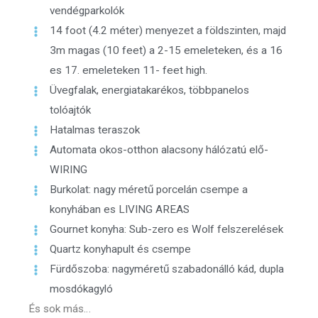
vendégparkolók
14 foot (4.2 méter) menyezet a földszinten, majd
3m magas (10 feet) a 2-15 emeleteken, és a 16
es 17. emeleteken 11- feet high.
Üvegfalak, energiatakarékos, többpanelos
tolóajtók
Hatalmas teraszok
Automata okos-otthon alacsony hálózatú elő-
WIRING
Burkolat: nagy méretű porcelán csempe a
konyhában es LIVING AREAS
Gournet konyha: Sub-zero es Wolf felszerelések
Quartz konyhapult és csempe
Fürdőszoba: nagyméretű szabadonálló kád, dupla
mosdókagyló
És sok más…