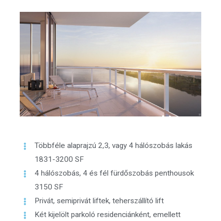
Többféle alaprajzú 2,3, vagy 4 hálószobás lakás
1831-3200 SF
4 hálószobás, 4 és fél fürdőszobás penthousok
3150 SF
Privát, semiprivát liftek, teherszállító lift
Két kijelölt parkoló residenciánként, emellett