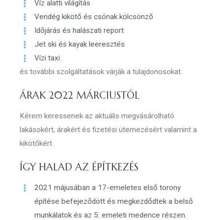
Víz alatti világítás
Vendég kikötő és csónak kölcsönző
Időjárás és halászati report
Jet ski és kayak leeresztés
Vízi taxi
és további szolgáltatások várják a tulajdonosokat.
ÁRAK 2022 MÁRCIUSTÓL
Kérem keressenek az aktuális megvásárolható
lakásokért, árakért és fizetési ütemezésért valamint a
kikötőkért.
ÍGY HALAD AZ ÉPÍTKEZÉS
2021 májusában a 17-emeletes első torony
építése befejeződött és megkezdődtek a belső
munkálatok és az 5. emeleti medence részen.