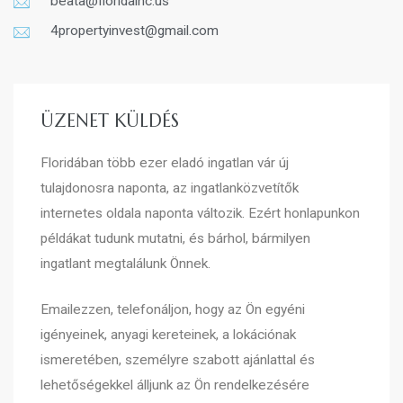
beata@floridainc.us
4propertyinvest@gmail.com
ÜZENET KÜLDÉS
Floridában több ezer eladó ingatlan vár új
tulajdonosra naponta, az ingatlanközvetítők
internetes oldala naponta változik. Ezért honlapunkon
példákat tudunk mutatni, és bárhol, bármilyen
ingatlant megtalálunk Önnek.
Emailezzen, telefonáljon, hogy az Ön egyéni
igényeinek, anyagi kereteinek, a lokációnak
ismeretében, személyre szabott ajánlattal és
lehetőségekkel álljunk az Ön rendelkezésére