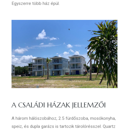
Egyszerre több ház épül.
A CSALÁDI HÁZAK JELLEMZŐI
A három hálószobához, 2.5 fürdőszoba, mosókonyha,
speiz, és dupla garázs is tartozik tárolórésszel. Quartz