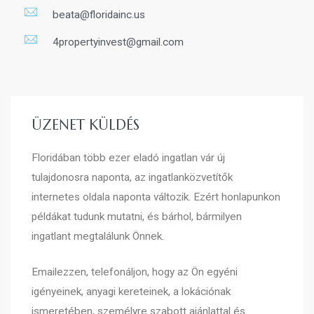
beata@floridainc.us
4propertyinvest@gmail.com
ÜZENET KÜLDÉS
Floridában több ezer eladó ingatlan vár új
tulajdonosra naponta, az ingatlanközvetítők
internetes oldala naponta változik. Ezért honlapunkon
példákat tudunk mutatni, és bárhol, bármilyen
ingatlant megtalálunk Önnek.
Emailezzen, telefonáljon, hogy az Ön egyéni
igényeinek, anyagi kereteinek, a lokációnak
ismeretében, személyre szabott ajánlattal és