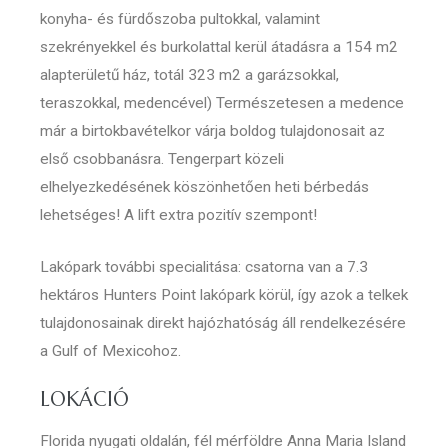
konyha- és fürdőszoba pultokkal, valamint
szekrényekkel és burkolattal kerül átadásra a 154 m2
alapterületű ház, totál 323 m2 a garázsokkal,
teraszokkal, medencével) Természetesen a medence
már a birtokbavételkor várja boldog tulajdonosait az
első csobbanásra. Tengerpart közeli
elhelyezkedésének köszönhetően heti bérbedás
lehetséges! A lift extra pozitív szempont!
Lakópark további specialitása: csatorna van a 7.3
hektáros Hunters Point lakópark körül, így azok a telkek
tulajdonosainak direkt hajózhatóság áll rendelkezésére
a Gulf of Mexicohoz.
LOKÁCIÓ
Florida nyugati oldalán, fél mérföldre Anna Maria Island