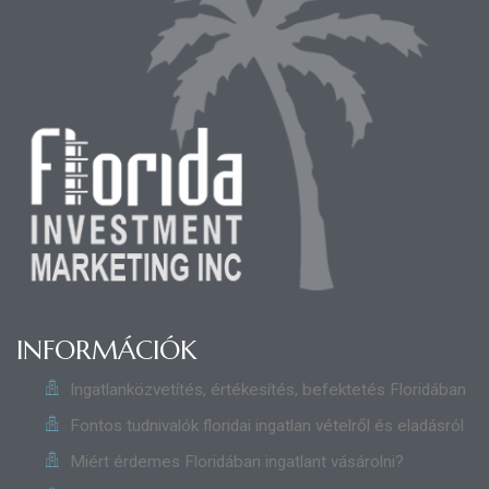
INFORMÁCIÓK
Ingatlanközvetítés, értékesítés, befektetés Floridában
Fontos tudnivalók floridai ingatlan vételről és eladásról
Miért érdemes Floridában ingatlant vásárolni?