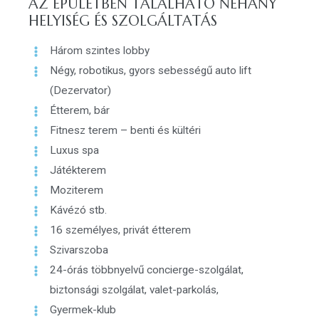
AZ ÉPÜLETBEN TALÁLHATÓ NÉHÁNY
HELYISÉG ÉS SZOLGÁLTATÁS
Három szintes lobby
Négy, robotikus, gyors sebességű auto lift
(Dezervator)
Étterem, bár
Fitnesz terem – benti és kültéri
Luxus spa
Játékterem
Moziterem
Kávézó stb.
16 személyes, privát étterem
Szivarszoba
24-órás többnyelvű concierge-szolgálat,
biztonsági szolgálat, valet-parkolás,
Gyermek-klub