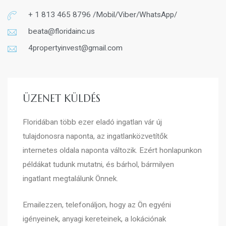
+ 1 813 465 8796 /Mobil/Viber/WhatsApp/
beata@floridainc.us
4propertyinvest@gmail.com
ÜZENET KÜLDÉS
Floridában több ezer eladó ingatlan vár új
tulajdonosra naponta, az ingatlanközvetítők
internetes oldala naponta változik. Ezért honlapunkon
példákat tudunk mutatni, és bárhol, bármilyen
ingatlant megtalálunk Önnek.
Emailezzen, telefonáljon, hogy az Ön egyéni
igényeinek, anyagi kereteinek, a lokációnak