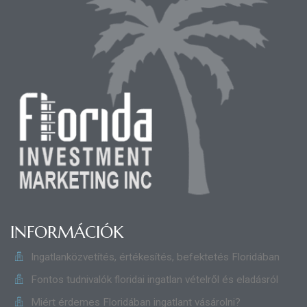
INFORMÁCIÓK
Ingatlanközvetítés, értékesítés, befektetés Floridában
Fontos tudnivalók floridai ingatlan vételről és eladásról
Miért érdemes Floridában ingatlant vásárolni?