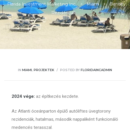
Florida Investment Marketing Inc.
>
Miami
>
Bentley
Rezidenciák
ban
IN
MIAMI
,
PROJEKTEK
POSTED BY
FLORIDAINCADMIN
2024 vége:
az építkezés kezdete.
Az Atlanti óceánparton épülő autóliftes üvegtorony
a
rezidenciák, hatalmas, második nappaliként funkcionáló
medencés terasszal.