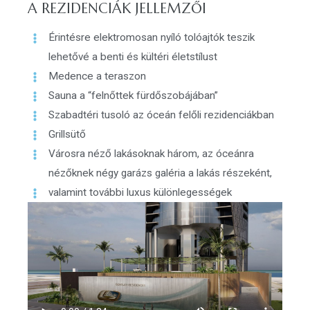
A REZIDENCIÁK JELLEMZŐI
Érintésre elektromosan nyíló tolóajtók teszik
lehetővé a benti és kültéri életstílust
Medence a teraszon
Sauna a “felnőttek fürdőszobájában”
Szabadtéri tusoló az óceán felőli rezidenciákban
Grillsütő
Városra néző lakásoknak három, az óceánra
nézőknek négy garázs galéria a lakás részeként,
valamint további luxus különlegességek