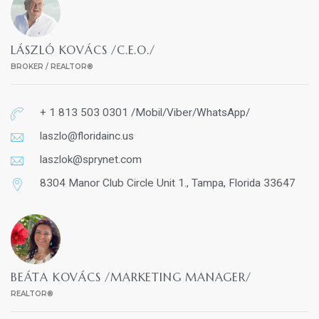
LÁSZLÓ KOVÁCS /C.E.O./
BROKER / REALTOR®
+ 1 813 503 0301 /Mobil/Viber/WhatsApp/
laszlo@floridainc.us
laszlok@sprynet.com
8304 Manor Club Circle Unit 1., Tampa, Florida 33647
BEÁTA KOVÁCS /MARKETING MANAGER/
REALTOR®