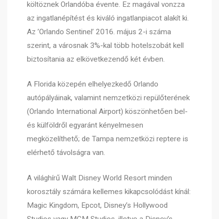
költöznek Orlandóba évente. Ez magával vonzza
az ingatlanépítést és kiváló ingatlanpiacot alakít ki.
Az ’Orlando Sentinel’ 2016. május 2-i száma
szerint, a városnak 3%-kal több hotelszobát kell
biztosítania az elkövetkezendő két évben.
A Florida közepén elhelyezkedő Orlando
autópályáinak, valamint nemzetközi repülőterének
(Orlando International Airport) köszönhetően bel-
és külföldről egyaránt kényelmesen
megközelíthető; de Tampa nemzetközi reptere is
elérhető távolságra van.
A világhírű Walt Disney World Resort minden
korosztály számára kellemes kikapcsolódást kínál:
Magic Kingdom, Epcot, Disney’s Hollywood
Studios vagy MGM Studios, illetve a Disney’s