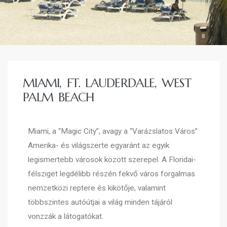
ban
MIAMI, FT. LAUDERDALE, WEST
PALM BEACH
Miami, a “Magic City”, avagy a “Varázslatos Város”
Amerika- és világszerte egyaránt az egyik
legismertebb városok között szerepel. A Floridai-
félsziget legdélibb részén fekvő város forgalmas
nemzetközi reptere és kikötője, valamint
többszintes autóútjai a világ minden tájáról
a
vonzzák a látogatókat.