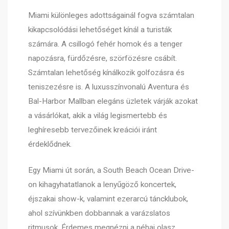
Miami különleges adottságainál fogva számtalan
kikapcsolódási lehetőséget kínál a turisták
számára. A csillogó fehér homok és a tenger
napozásra, fürdőzésre, szörfözésre csábít.
Számtalan lehetőség kínálkozik golfozásra és
teniszezésre is. A luxusszínvonalú Aventura és
Bal-Harbor Mallban elegáns üzletek várják azokat
a vásárlókat, akik a világ legismertebb és
leghíresebb tervezőinek kreációi iránt
érdeklődnek.
Egy Miami út során, a South Beach Ocean Drive-
on kihagyhatatlanok a lenyűgöző koncertek,
éjszakai show-k, valamint ezerarcú táncklubok,
ahol szívünkben dobbannak a varázslatos
ritmusok. Érdemes megnézni a néhai olasz