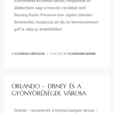
szeretnének közelebb kerülni, megtehetik az
állatkertben vagy a mészkő csodákat rejtő
Blowing Rocks Preserve-ben Jupiter Islanden.
Búvárkodás, horgászat, jet ski, és természetesen
golf is várja az érdeklődőket.
IN
FLORIDAI VÁROSOK
POSTED BY
FLORIDAINCADMIN
ORLANDO – DISNEY ÉS A
GYÖNYÖRŰSÉGEK VÁROSA
Orlando – becenevén a Gyönyörűségek városa –