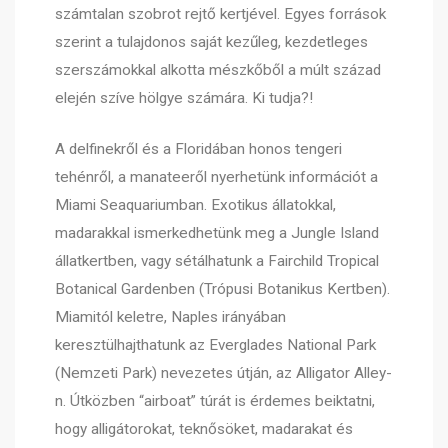
számtalan szobrot rejtő kertjével. Egyes források
szerint a tulajdonos saját kezűleg, kezdetleges
szerszámokkal alkotta mészkőből a múlt század
elején szíve hölgye számára. Ki tudja?!
A delfinekről és a Floridában honos tengeri
tehénről, a manateeről nyerhetünk információt a
Miami Seaquariumban. Exotikus állatokkal,
madarakkal ismerkedhetünk meg a Jungle Island
állatkertben, vagy sétálhatunk a Fairchild Tropical
Botanical Gardenben (Trópusi Botanikus Kertben).
Miamitól keletre, Naples irányában
keresztülhajthatunk az Everglades National Park
(Nemzeti Park) nevezetes útján, az Alligator Alley-
n. Útközben “airboat” túrát is érdemes beiktatni,
hogy alligátorokat, teknősöket, madarakat és