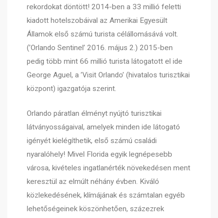
rekordokat döntött! 2014-ben a 33 millió feletti
kiadott hotelszobáival az Amerikai Egyesült
Államok első számú turista célállomásává volt.
(’Orlando Sentinel’ 2016. május 2.) 2015-ben
pedig több mint 66 millió turista látogatott el ide
George Aguel, a ’Visit Orlando’ (hivatalos turisztikai
központ) igazgatója szerint.
Orlando páratlan élményt nyújtó turisztikai
látványosságaival, amelyek minden ide látogató
igényét kielégíthetik, első számú családi
nyaralóhely! Mivel Florida egyik legnépesebb
városa, kivételes ingatlanérték növekedésen ment
keresztül az elmúlt néhány évben. Kiváló
közlekedésének, klímájának és számtalan egyéb
lehetőségeinek köszönhetően, százezrek