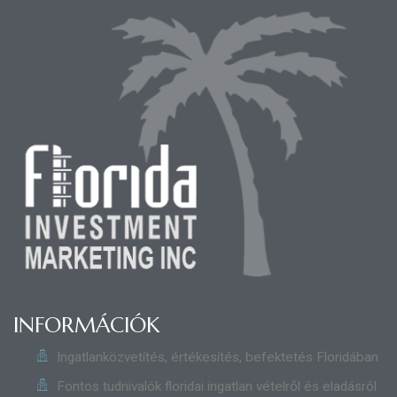
INFORMÁCIÓK
Ingatlanközvetítés, értékesítés, befektetés Floridában
Fontos tudnivalók floridai ingatlan vételről és eladásról