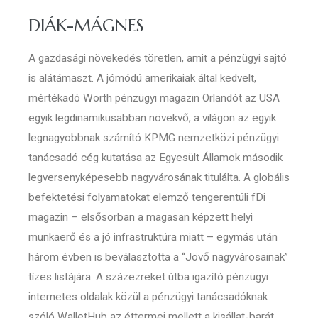
DIÁK-MÁGNES
A gazdasági növekedés töretlen, amit a pénzügyi sajtó
is alátámaszt. A jómódú amerikaiak által kedvelt,
mértékadó Worth pénzügyi magazin Orlandót az USA
egyik legdinamikusabban növekvő, a világon az egyik
legnagyobbnak számító KPMG nemzetközi pénzügyi
tanácsadó cég kutatása az Egyesült Államok második
legversenyképesebb nagyvárosának titulálta. A globális
befektetési folyamatokat elemző tengerentúli fDi
magazin – elsősorban a magasan képzett helyi
munkaerő és a jó infrastruktúra miatt – egymás után
három évben is beválasztotta a “Jövő nagyvárosainak”
tízes listájára. A százezreket útba igazító pénzügyi
internetes oldalak közül a pénzügyi tanácsadóknak
szóló WalletHub az éttermei mellett a kisállat-barát