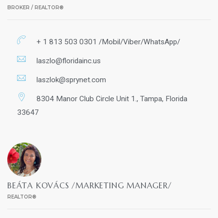
BROKER / REALTOR®
+ 1 813 503 0301 /Mobil/Viber/WhatsApp/
laszlo@floridainc.us
laszlok@sprynet.com
8304 Manor Club Circle Unit 1., Tampa, Florida
33647
BEÁTA KOVÁCS /MARKETING MANAGER/
REALTOR®