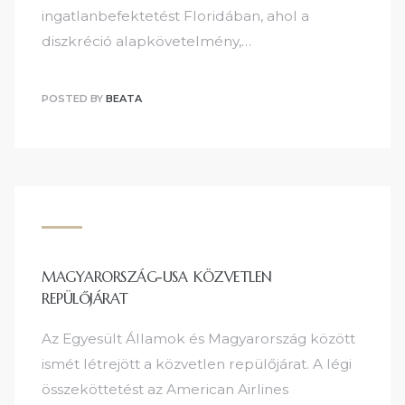
ingatlanbefektetést Floridában, ahol a
diszkréció alapkövetelmény,…
POSTED BY
BEATA
MAGYARORSZÁG-USA KÖZVETLEN
REPÜLŐJÁRAT
Az Egyesült Államok és Magyarország között
ismét létrejött a közvetlen repülőjárat. A légi
összeköttetést az American Airlines