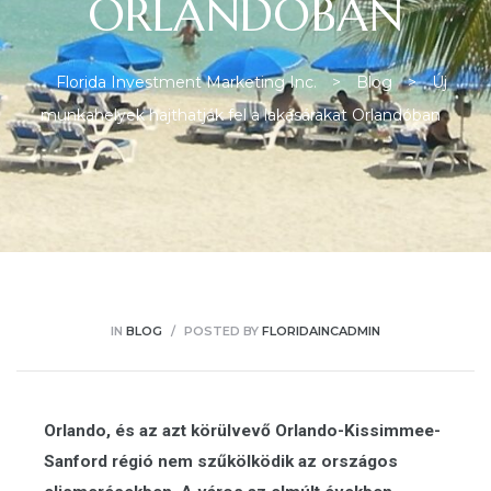
ORLANDÓBAN
Florida Investment Marketing Inc.
>
Blog
>
Új
munkahelyek hajthatják fel a lakásárakat Orlandóban
ban
IN
BLOG
POSTED BY
FLORIDAINCADMIN
Orlando, és az azt körülvevő Orlando-Kissimmee-
a
Sanford régió nem szűkölködik az országos