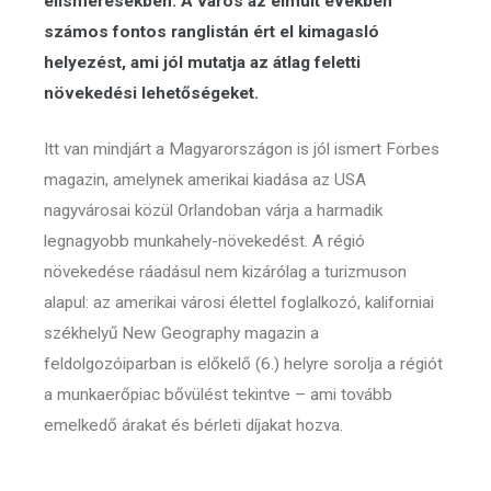
elismerésekben. A város az elmúlt években
számos fontos ranglistán ért el kimagasló
helyezést, ami jól mutatja az átlag feletti
növekedési lehetőségeket.
Itt van mindjárt a Magyarországon is jól ismert Forbes
magazin, amelynek amerikai kiadása az USA
nagyvárosai közül Orlandoban várja a harmadik
legnagyobb munkahely-növekedést. A régió
növekedése ráadásul nem kizárólag a turizmuson
alapul: az amerikai városi élettel foglalkozó, kaliforniai
székhelyű New Geography magazin a
feldolgozóiparban is előkelő (6.) helyre sorolja a régiót
a munkaerőpiac bővülést tekintve – ami tovább
emelkedő árakat és bérleti díjakat hozva.