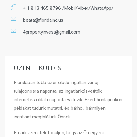
+ 1 813 465 8796 /Mobil/Viber/WhatsApp/
beata@floridainc.us
4propertyinvest@gmail.com
ÜZENET KÜLDÉS
Floridában több ezer eladó ingatlan vár új
tulajdonosra naponta, az ingatlanközvetítők
internetes oldala naponta változik. Ezért honlapunkon
példákat tudunk mutatni, és bárhol, bármilyen
ingatlant megtalálunk Önnek.
Emailezzen, telefonáljon, hogy az Ön egyéni