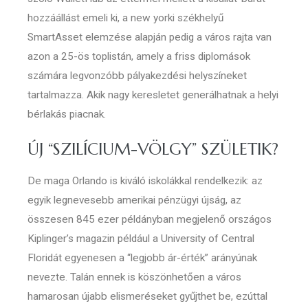
hozzáállást emeli ki, a new yorki székhelyű
SmartAsset elemzése alapján pedig a város rajta van
azon a 25-ös toplistán, amely a friss diplomások
számára legvonzóbb pályakezdési helyszíneket
tartalmazza. Akik nagy keresletet generálhatnak a helyi
bérlakás piacnak.
ÚJ “SZILÍCIUM-VÖLGY” SZÜLETIK?
De maga Orlando is kiváló iskolákkal rendelkezik: az
egyik legnevesebb amerikai pénzügyi újság, az
összesen 845 ezer példányban megjelenő országos
Kiplinger’s magazin például a University of Central
Floridát egyenesen a “legjobb ár-érték” arányúnak
nevezte. Talán ennek is köszönhetően a város
hamarosan újabb elismeréseket gyűjthet be, ezúttal