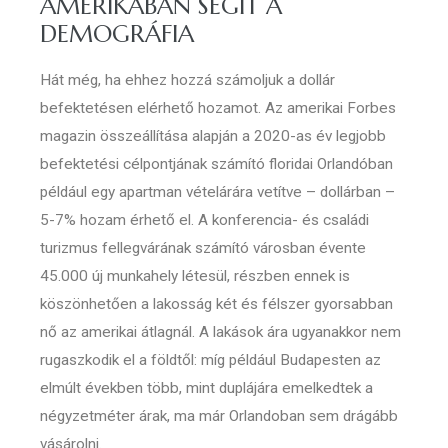
AMERIKÁBAN SEGÍT A
DEMOGRÁFIA
Hát még, ha ehhez hozzá számoljuk a dollár
befektetésen elérhető hozamot. Az amerikai Forbes
magazin összeállítása alapján a 2020-as év legjobb
befektetési célpontjának számító floridai Orlandóban
például egy apartman vételárára vetítve – dollárban –
5-7% hozam érhető el. A konferencia- és családi
turizmus fellegvárának számító városban évente
45.000 új munkahely létesül, részben ennek is
köszönhetően a lakosság két és félszer gyorsabban
nő az amerikai átlagnál. A lakások ára ugyanakkor nem
rugaszkodik el a földtől: míg például Budapesten az
elmúlt években több, mint duplájára emelkedtek a
négyzetméter árak, ma már Orlandoban sem drágább
vásárolni.