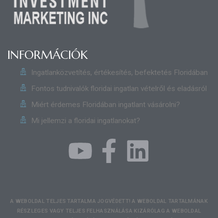
INFORMÁCIÓK
Ingatlanközvetítés, értékesítés, befektetés Floridában
Fontos tudnivalók floridai ingatlan vételről és eladásról
Miért érdemes Floridában ingatlant vásárolni?
Mi jellemzi a floridai ingatlanokat?
A WEBOLDAL TELJES TARTALMA JOGVÉDETT! A WEBOLDAL TARTALMÁNAK
RÉSZLEGES VAGY TELJES FELHASZNÁLÁSA KIZÁRÓLAG A WEBOLDAL