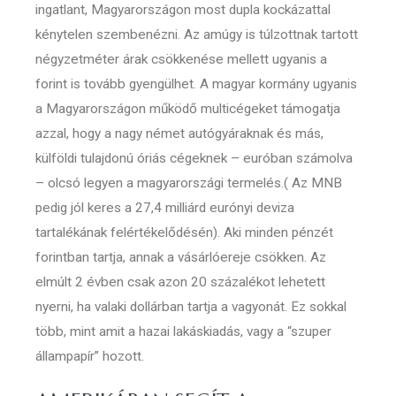
ingatlant, Magyarországon most dupla kockázattal
kénytelen szembenézni. Az amúgy is túlzottnak tartott
négyzetméter árak csökkenése mellett ugyanis a
forint is tovább gyengülhet. A magyar kormány ugyanis
a Magyarországon működő multicégeket támogatja
azzal, hogy a nagy német autógyáraknak és más,
külföldi tulajdonú óriás cégeknek – euróban számolva
– olcsó legyen a magyarországi termelés.( Az MNB
pedig jól keres a 27,4 milliárd eurónyi deviza
tartalékának felértékelődésén). Aki minden pénzét
forintban tartja, annak a vásárlóereje csökken. Az
elmúlt 2 évben csak azon 20 százalékot lehetett
nyerni, ha valaki dollárban tartja a vagyonát. Ez sokkal
több, mint amit a hazai lakáskiadás, vagy a “szuper
állampapír” hozott.