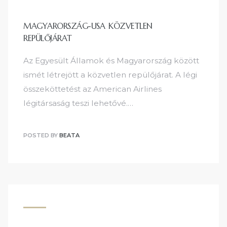
MAGYARORSZÁG-USA KÖZVETLEN
REPÜLŐJÁRAT
Az Egyesült Államok és Magyarország között
ismét létrejött a közvetlen repülőjárat. A légi
összeköttetést az American Airlines
légitársaság teszi lehetővé.…
POSTED BY
BEATA