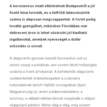
A koronavírus miatt eltűnhetnek Budapestről a jól
fizető kínai turisták, és a külföldi lakásvásárlók
száma is alaposan megcsappanhat. A forint pedig
tovább gyengülhet, miközben Floridában már
debreceni áron is lehet vásárolni jól kiadható
ingatlanokat, amelyek nyereségét a dollár
erősödés is növeli.
A világszerte gyorsan terjedő koronavírus volt az
utolsó csepp a pohárban, ami sosem látott mélységbe
sodorta a forint árfolyamát. A befektetők világszerte
csökkentették érdekeltségeiket a számukra
rizikósabbnak tartott fejlődő országokban (ilyen
Magyarország is), amint a külkereskedelem, a
turizmus, a vállalati ellátási láncok megsínylik a világon
végigsöprő pánikot. Mióta világ a világ, még sosem