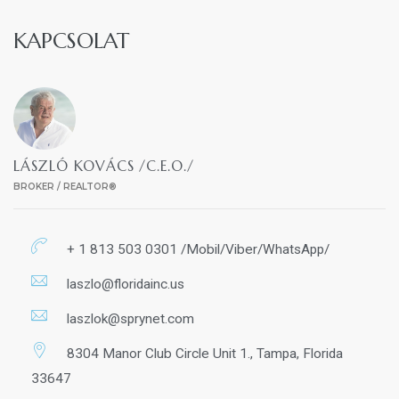
KAPCSOLAT
LÁSZLÓ KOVÁCS /C.E.O./
BROKER / REALTOR®
+ 1 813 503 0301 /Mobil/Viber/WhatsApp/
laszlo@floridainc.us
laszlok@sprynet.com
8304 Manor Club Circle Unit 1., Tampa, Florida
33647