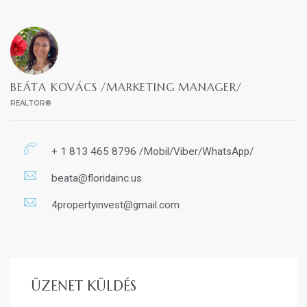
BEÁTA KOVÁCS /MARKETING MANAGER/
REALTOR®
+ 1 813 465 8796 /Mobil/Viber/WhatsApp/
beata@floridainc.us
4propertyinvest@gmail.com
ÜZENET KÜLDÉS