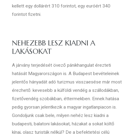
kellett egy dollárért 310 forintot, egy euróért 340
forintot fizetni.
NEHEZEBB LESZ KIADNI A
LAKÁSOKAT
A járvány terjedését övező pánikhangulat érezteti
hatását Magyarországon is. A Budapest bevételeinek
jelentős hányadát adó turizmus visszaesése már most
érezhető: kevesebb a külföldi vendég a szállodákban,
fizetővendég szobákban, éttermekben. Ennek hatása
pedig gyorsan jelentkezik a magyar ingatlanpiacon is.
Gondoljunk csak bele, milyen nehéz lesz kiadni a
budapesti, balatoni lakásokat, házakat a sokat költő
kínai, olasz turisták nélkül? De a befektetési célú