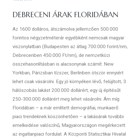
DEBRECENI ÁRAK FLORIDÁBAN
Az 1600 dolláros, átszámolva jellemzően 500.000
forintos négyzetméterár egyébként nemcsak magyar
viszonylatban (Budapesten az átlag 700.000 forint/nm,
Debrecenben 450.000 Ft/nm), de nemzetközi
összehasonlításban is alacsonynak számít: New
Yorkban, Párizsban tízszer, Berlinben ötször ennyiért
lehet csak vásárolni. Egy jó környéken lévő, felújított, 3
hálószobás lakást 200.000 dollárért, egy új építésűt
250-300.000 dollárért meg lehet vásárolni. Ám míg
Floridában – a már említett demográfiai, munkaerő
piaci trendeknek köszönhetően – a lakásárak további
emelkedése valószínű, Magyarországon megérkezett
az ingatlanpiaci fordulat. A Központi Statisztikai Hivatal