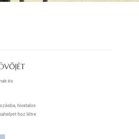
JÖVŐJÉT
knak és
kozásba, hivatalos
ahelyet hoz létre