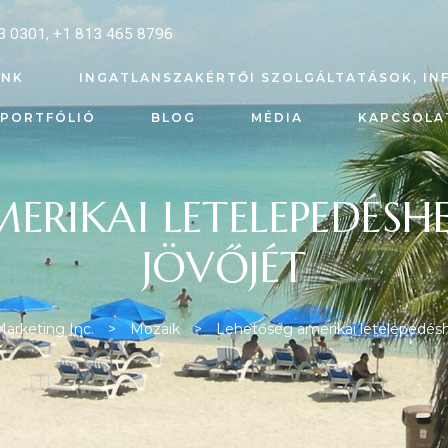
3 0301
,
+1 813 465 8796
UNK
INGATLANSZAKÉRTŐI SZOLGÁLTATÁSOK, IN
PORTFÓLIÓ
BLOG
MÉDIA
KAPCSOLA
ERIKAI LETELEPEDÉSHE
JÖVŐJÉT
Marketing Inc.
>
Mozaik
>
Lehetőség amerikai letelepedéshe