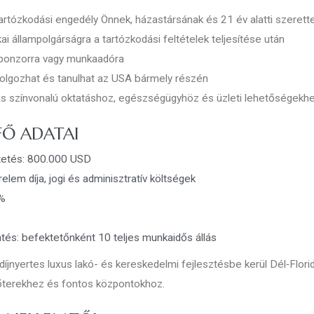
tartózkodási engedély Önnek, házastársának és 21 év alatti szerett
i állampolgárságra a tartózkodási feltételek teljesítése után
ponzorra vagy munkaadóra
olgozhat és tanulhat az USA bármely részén
 színvonalú oktatáshoz, egészségügyhöz és üzleti lehetőségekh
FŐ ADATAI
tetés: 800.000 USD
relem díja, jogi és adminisztratív költségek
1%
és: befektetőnként 10 teljes munkaidős állás
díjnyertes luxus lakó- és kereskedelmi fejlesztésbe kerül Dél‑Flori
lőterekhez és fontos központokhoz.