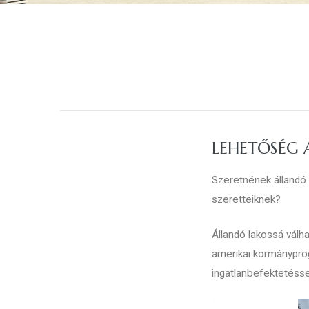
ban
LEHETŐSÉG A
Szeretnének állandó 
szeretteiknek?
Állandó lakossá válha
amerikai kormányprog
ingatlanbefektetésse
a