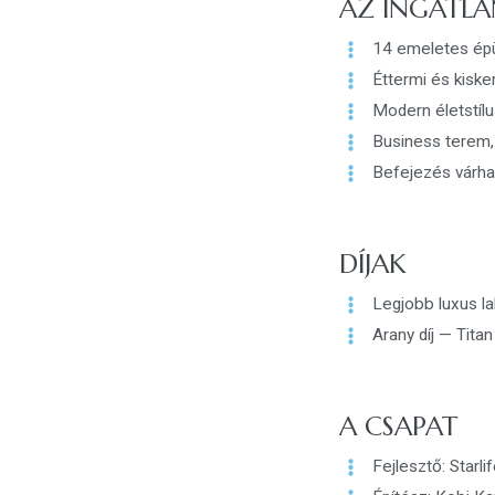
AZ INGATLA
14 emeletes épül
Éttermi és kiske
Modern életstílu
Business terem, 
Befejezés várha
DÍJAK
Legjobb luxus l
Arany díj — Tita
A CSAPAT
Fejlesztő: Starl