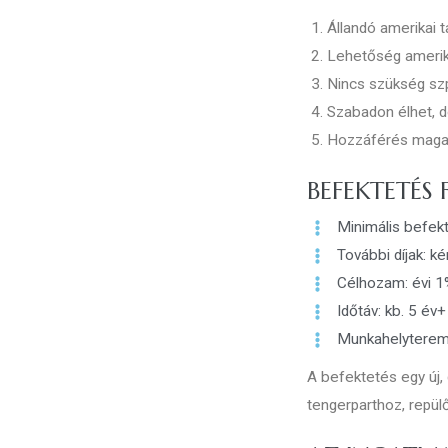
Állandó amerikai 
Lehetőség amerika
Nincs szükség sz
Szabadon élhet, d
Hozzáférés magas
BEFEKTETÉS 
Minimális befek
További díjak: ké
Célhozam: évi 
Időtáv: kb. 5 év+
Munkahelyteremt
A befektetés egy új, 
tengerparthoz, repü