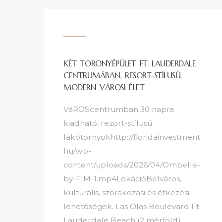
KÉT TORONYÉPÜLET FT. LAUDERDALE
CENTRUMÁBAN, RESORT-STÍLUSÚ,
MODERN VÁROSI ÉLET
VáROScentrumban 30 napra
kiadható, rezort-stílusú
lakótornyokhttp://floridainvestment.
hu/wp-
content/uploads/2026/04/Ombelle-
by-FIM-1.mp4LokációBelváros,
kulturális, szórakozási és étkezési
lehetőségek. Las Olas Boulevard Ft.
Lauderdale Beach (2 mérföld)