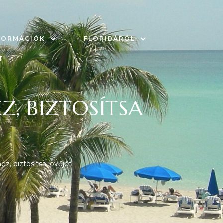
FORMÁCIÓK
FLORIDÁRÓL
T
Z, BIZTOSÍTSA
z, biztosítsa jövőjét