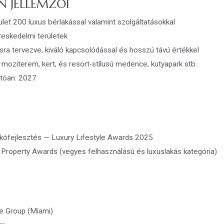
N JELLEMZŐI
et 200 luxus bérlakással valamint szolgáltatásokkal
reskedelmi területek
sra tervezve, kiváló kapcsolódással és hosszú távú értékkel
moziterem, kert, és resort‑stílusú medence, kutyapark stb.
tóan: 2027
akófejlesztés — Luxury Lifestyle Awards 2025
n Property Awards (vegyes felhasználású és luxuslakás kategória)
ife Group (Miami)