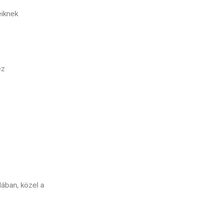
eiknek
ez
dában, közel a