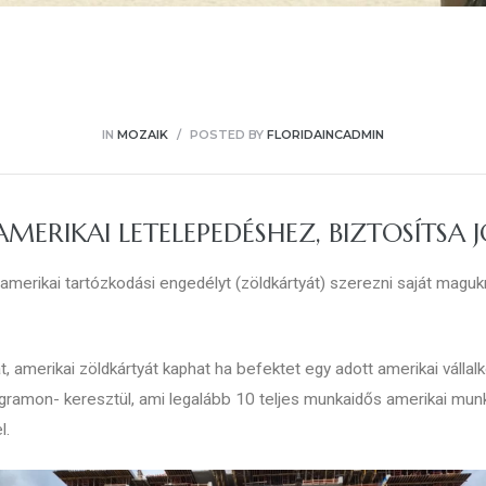
IN
MOZAIK
POSTED BY
FLORIDAINCADMIN
MERIKAI LETELEPEDÉSHEZ, BIZTOSÍTSA 
amerikai tartózkodási engedélyt (zöldkártyát) szerezni saját magu
t, amerikai zöldkártyát kaphat ha befektet egy adott amerikai vállal
ramon- keresztül, ami legalább 10 teljes munkaidős amerikai munk
l.