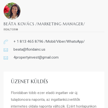
BEÁTA KOVÁCS /MARKETING MANAGER/
REALTOR®
+ 1 813 465 8796 /Mobil/Viber/WhatsApp/
beata@floridainc.us
4propertyinvest@gmail.com
ÜZENET KÜLDÉS
Floridában több ezer eladó ingatlan vár új
tulajdonosra naponta, az ingatlanközvetítők
internetes oldala naponta változik. Ezért honlapunkon