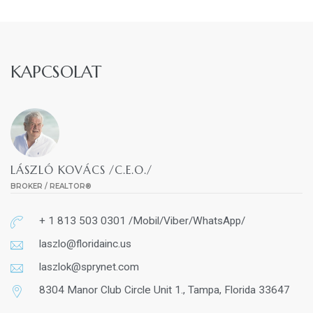
KAPCSOLAT
LÁSZLÓ KOVÁCS /C.E.O./
BROKER / REALTOR®
+ 1 813 503 0301 /Mobil/Viber/WhatsApp/
laszlo@floridainc.us
laszlok@sprynet.com
8304 Manor Club Circle Unit 1., Tampa, Florida 33647