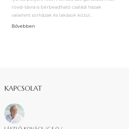
rövid-távra is bérbeadható családi házak
valamint sorházak és lakások közül...
Bővebben
KAPCSOLAT
LÁSZLÓ KOVÁCS /C.E.O./