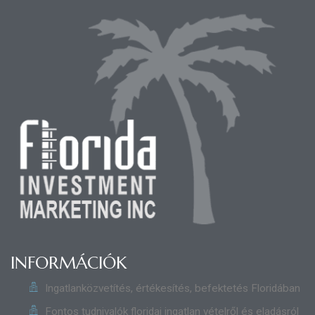
INFORMÁCIÓK
Ingatlanközvetítés, értékesítés, befektetés Floridában
Fontos tudnivalók floridai ingatlan vételről és eladásról