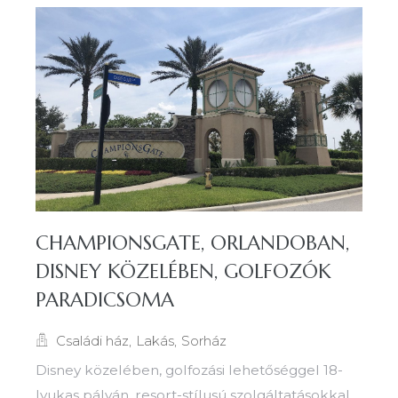
CHAMPIONSGATE, ORLANDOBAN,
DISNEY KÖZELÉBEN, GOLFOZÓK
PARADICSOMA
Családi ház
,
Lakás
,
Sorház
Disney közelében, golfozási lehetőséggel 18-
lyukas pályán, resort-stílusú szolgáltatásokkal,