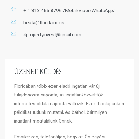
+ 1 813 465 8796 /Mobil/Viber/WhatsApp/
beata@floridainc.us
4propertyinvest@gmail.com
ÜZENET KÜLDÉS
Floridában több ezer eladó ingatlan vár új
tulajdonosra naponta, az ingatlanközvetítők
internetes oldala naponta változik. Ezért honlapunkon
példákat tudunk mutatni, és bárhol, bármilyen
ingatlant megtalálunk Önnek.
Emailezzen, telefonáljon, hogy az Ön egyéni