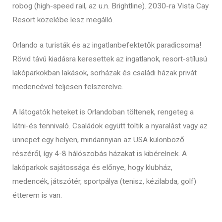
robog (high-speed rail, az u.n. Brightline). 2030-ra Vista Cay
Resort közelébe lesz megálló.
Orlando a turisták és az ingatlanbefektetők paradicsoma!
Rövid távú kiadásra keresettek az ingatlanok, resort-stílusú
lakóparkokban lakások, sorházak és családi házak privát
medencével teljesen felszerelve.
A látogatók heteket is Orlandoban töltenek, rengeteg a
látni-és tennivaló. Családok együtt töltik a nyaralást vagy az
ünnepet egy helyen, mindannyian az USA különböző
részéről, így 4-8 hálószobás házakat is kibérelnek. A
lakóparkok sajátossága és előnye, hogy klubház,
medencék, játszótér, sportpálya (tenisz, kézilabda, golf)
étterem is van.