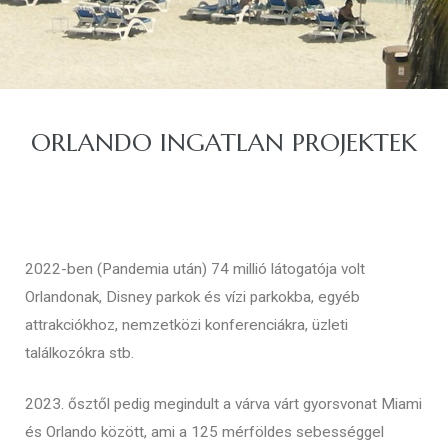
ORLANDO INGATLAN PROJEKTEK
ban
2022-ben (Pandemia után) 74 millió látogatója volt
Orlandonak, Disney parkok és vízi parkokba, egyéb
attrakciókhoz, nemzetközi konferenciákra, üzleti
találkozókra stb.
a
2023. ősztől pedig megindult a várva várt gyorsvonat Miami
és Orlando között, ami a 125 mérföldes sebességgel