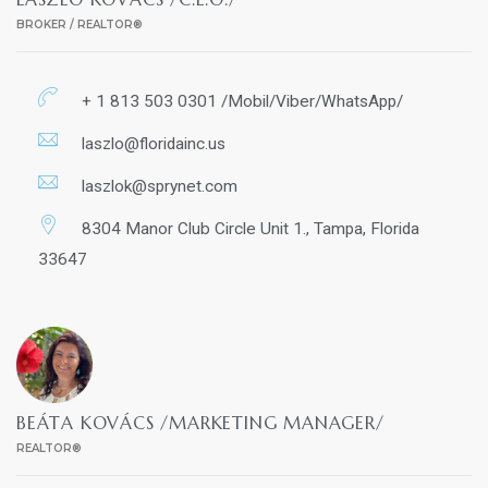
BROKER / REALTOR®
+ 1 813 503 0301 /Mobil/Viber/WhatsApp/
laszlo@floridainc.us
laszlok@sprynet.com
8304 Manor Club Circle Unit 1., Tampa, Florida
33647
BEÁTA KOVÁCS /MARKETING MANAGER/
REALTOR®